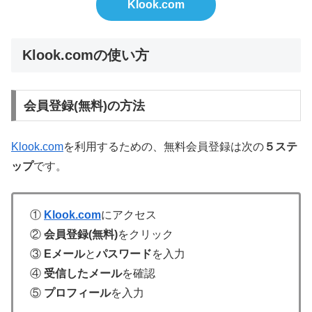
Klook.com
Klook.comの使い方
会員登録(無料)の方法
Klook.com
を利用するための、無料会員登録は次の
５ステ
ップ
です。
①
Klook.com
にアクセス
②
会員登録(無料)
をクリック
③
Eメール
と
パスワード
を入力
④
受信したメール
を確認
⑤
プロフィール
を入力