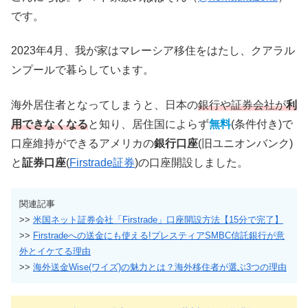
です。
2023年4月、我が家はマレーシア移住をはたし、クアラル
ンプールで暮らしています。
海外居住者となってしまうと、日本の
銀行や証券会社が
利
用できなくなる
と知り、居住国によらず
無料
(条件付き)で
口座維持ができるアメリカの
銀行口座
(旧ユニオンバンク)
と
証券口座
(
Firstrade証券
)の口座開設しました。
関連記事
>>
米国ネット証券会社「Firstrade」口座開設方法【15分で完了】
>>
Firstradeへの送金にも使える!プレスティアSMBC信託銀行が意
外とイケてる理由
>>
海外送金Wise(ワイズ)の魅力とは？海外移住者が選ぶ3つの理由