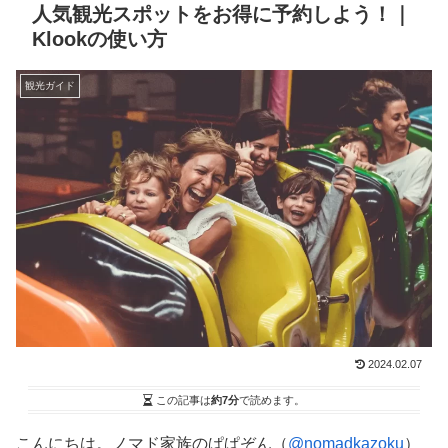
人気観光スポットをお得に予約しよう！｜
Klookの使い方
観光ガイド
2024.02.07
この記事は
約7分
で読めます。
こんにちは。ノマド家族のぱぱぞん（
@nomadkazoku
）