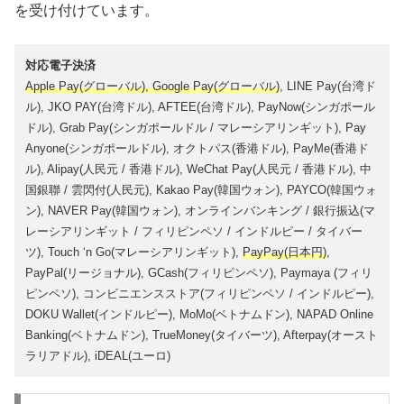
を受け付けています。
対応電子決済
Apple Pay(グローバル), Google Pay(グローバル)
, LINE Pay(台湾ド
ル), JKO PAY(台湾ドル), AFTEE(台湾ドル), PayNow(シンガポール
ドル), Grab Pay(シンガポールドル / マレーシアリンギット), Pay
Anyone(シンガポールドル), オクトパス(香港ドル), PayMe(香港ド
ル), Alipay(人民元 / 香港ドル), WeChat Pay(人民元 / 香港ドル), 中
国銀聯 / 雲閃付(人民元), Kakao Pay(韓国ウォン), PAYCO(韓国ウォ
ン), NAVER Pay(韓国ウォン), オンラインバンキング / 銀行振込(マ
レーシアリンギット / フィリピンペソ / インドルピー / タイバー
ツ), Touch ‘n Go(マレーシアリンギット),
PayPay(日本円)
,
PayPal(リージョナル), GCash(フィリピンペソ), Paymaya (フィリ
ピンペソ), コンビニエンスストア(フィリピンペソ / インドルピー),
DOKU Wallet(インドルピー), MoMo(ベトナムドン), NAPAD Online
Banking(ベトナムドン), TrueMoney(タイバーツ), Afterpay(オースト
ラリアドル), iDEAL(ユーロ)