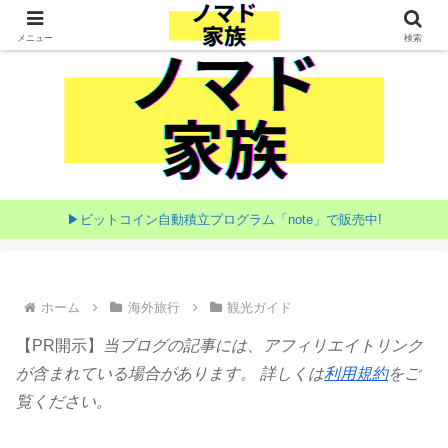
家族で目指す海外移住
メニュー
検索
▶ビットコイン自動積立プログラム「note」で販売中!
ホーム
海外旅行
観光ガイド
【PR開示】
当ブログの記事には、アフィリエイトリンク
が含まれている場合があります。 詳しくは
利用規約
をご
覧ください。