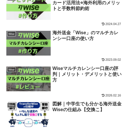
カード活用法⭐海外利用のメリッ
トと手数料節約術
2024.04.27
海外送金「Wise」のマルチカレ
Wise
ンシー口座の使い方
2023.09.02
Wiseマルチカレンシー口座の評
Wise
判｜メリット・デメリットと使い
方
2026.02.16
図解｜中学生でも分かる海外送金
Wise
Wiseの仕組み【交換こ】