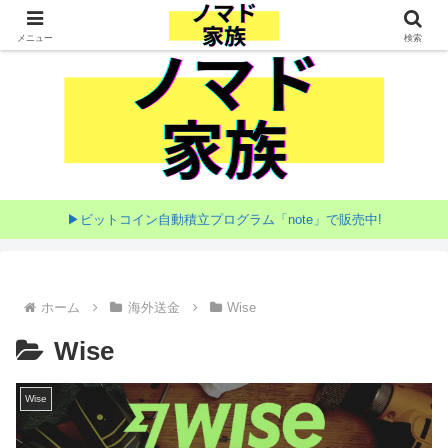
家族で目指す海外移住
メニュー
検索
▶ビットコイン自動積立プログラム「note」で販売中!
ホーム
海外送金
Wise
Wise
Wise