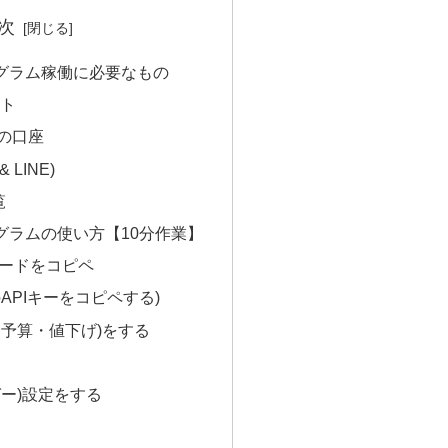
次
ログラム稼働に必要なもの
ント
の口座
 LINE)
覧
グラムの使い方【10分作業】
コードをコピペ
APIキーをコピペする)
・予算・値下げ)をする
ガー)設定をする