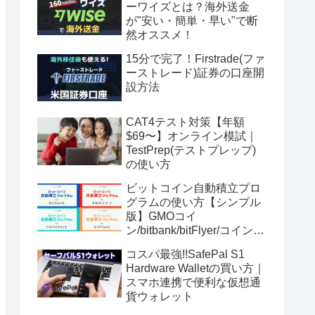
ーワイズとは？海外送金
が"安い・簡単・早い"で断
然オススメ！
15分で完了！Firstrade(ファ
ーストレード)証券の口座開
設方法
CAT4テスト対策【年額
$69〜】オンライン模試｜
TestPrep(テストプレップ)
の使い方
ビットコイン自動積立プロ
グラムの使い方【シンプル
版】GMOコイ
ン/bitbank/bitFlyer/コインチ
ェック
コスパ最強!!SafePal S1
Hardware Walletの買い方｜
スマホ連携で便利な仮想通
貨ウォレット