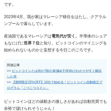
です。
2023年4月、我が家はマレーシア移住をはたし、クアラル
ンプールで暮らしています。
産油国であるマレーシアは
電気代が安く、
半導体のシェア
もなにげに
世界７位
と知り、ビットコインのマイニングを
始められないものかと妄想する今日このごろです。
関連記事
>>
ビットコインとは何か?初心者(嫁&子供)向けわかりやすく解説
した本
>>
【期間限定25%OFF】10分で始める！ビットコイン自動積立プ
ログラム「こつこつコイン」
ビットコインほどの値動きの激しさがあれば自動売買でも
余裕で儲けられそうじゃん！