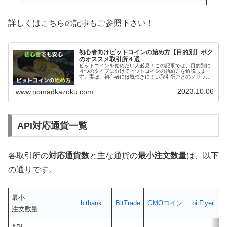
詳しくはこちらの記事もご参照下さい！
初心者向けビットコインの始め方【目的別】ボク
のオススメ取引所４選
ビットコインを始めたい人必見！この記事では、目的別に
４つのタイプに分けてビットコインの始め方を解説しま
す。実は、初心者には気づきにくい取引所ごとのメリット
があるんです。。この記事を読めば、貴女にピッタリの暗
号資産(仮想通貨)取引所が見つかるはず！
2023.10.06
www.nomadkazoku.com
API対応通貨一覧
各取引所の
対応通貨数
と主な通貨の
最小注文数量
は、以下
の通りです。
最小
bitbank
BitTrade
GMOコイン
bitFlyer
注文数量