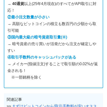
→
40通貨
以上(25年4月現在)のすべてがAPI取引に対
応！
②最小注文数量が小さい
→ 高額なビットコインの積立も数百円の少額から取
引可能
③国内最大級の暗号資産取引量(※)
→ 暗号資産の売り買いが活発だから注文が確定しや
すい
④取引手数料のキャッシュバックがある
→ メイカー(指値注文)することで取引額の0.02%が返
金される！
※一部銘柄を除く
関連記事
>>
まずはビットコインから!取引手数料が安いオスス