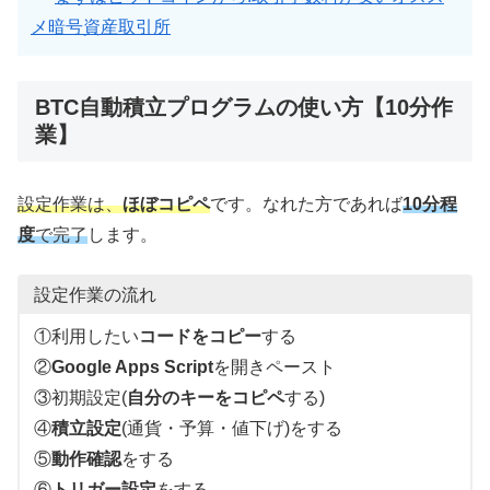
メ暗号資産取引所
BTC自動積立プログラムの使い方【10分作
業】
設定作業は、
ほぼコピペ
です。なれた方であれば
10分程
度
で完了
します。
設定作業の流れ
①利用したい
コードをコピー
する
②
Google Apps Script
を開きペースト
③初期設定(
自分のキーをコピペ
する)
④
積立設定
(通貨・予算・値下げ)をする
⑤
動作確認
をする
⑥
トリガー設定
をする