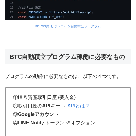
bitFlyer用-ビットコイン自動積立プログラム
BTC自動積立プログラム稼働に必要なもの
プログラムの動作に必要なものは、以下の
４つ
です。
①暗号資産
取引口座
(要入金)
②取引口座の
APIキー
→
APIとは？
③
Googleアカウント
④
LINE Notify
トークン ※オプション