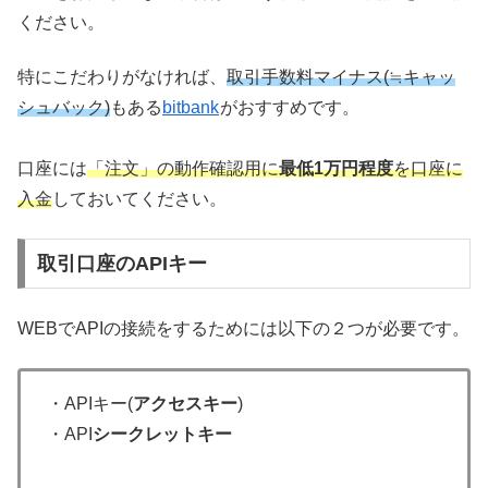
ください。
特にこだわりがなければ、
取引手数料マイナス(≒キャッ
シュバック)
もある
bitbank
がおすすめです。
口座には
「注文」の動作確認用に
最低1万円程度
を口座に
入金
しておいてください。
取引口座のAPIキー
WEBでAPIの接続をするためには以下の２つが必要です。
・APIキー(
アクセスキー
)
・API
シークレットキー