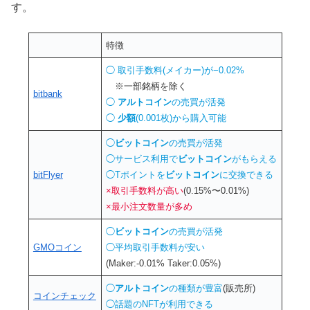
す。
特徴
◯ 取引手数料(メイカー)が−0.02%
※一部銘柄を除く
bitbank
◯
アルトコイン
の売買が活発
◯
少額
(0.001枚)から購入可能
◯
ビットコイン
の売買が活発
◯サービス利用で
ビットコイン
がもらえる
bitFlyer
◯Tポイントを
ビットコイン
に交換できる
×取引手数料が高い
(0.15%〜0.01%)
×最小注文数量が多め
◯
ビットコイン
の売買が活発
GMOコイン
◯平均取引手数料が安い
(Maker:-0.01% Taker:0.05%)
◯
アルトコイン
の種類が豊富
(販売所)
コインチェック
◯話題のNFTが利用できる