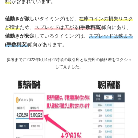
料)
が含まれています。
値動きが激しい
タイミングほど、
在庫コインの損失リスク
が増す
ため、
スプレッドは広がる
(手数料高)
傾向にあり、
値動きが安定
しているタイミングは、
スプレッドは狭まる
(手数料安)
傾向があります。
参考までに2022年5月4日22時頃の取引所と販売所の価格差をスクショ
して見ました。