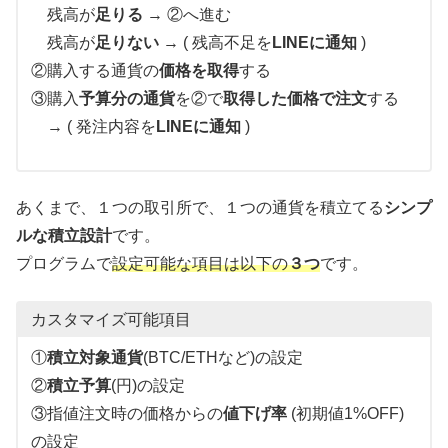
残高が
足りる
→ ②へ進む
残高が
足りない
→ ( 残高不足を
LINEに通知
)
②購入する通貨の
価格を取得
する
③購入
予算分の通貨
を②で
取得した価格で注文
する
→ ( 発注内容を
LINEに通知
)
あくまで、１つの取引所で、１つの通貨を積立てる
シンプ
ルな積立設計
です。
プログラムで
設定可能な項目は以下の
３つ
です。
カスタマイズ可能項目
①
積立対象通貨
(BTC/ETHなど)の設定
②
積立予算
(円)の設定
③指値注文時の価格からの
値下げ率
(初期値1%OFF)
の設定