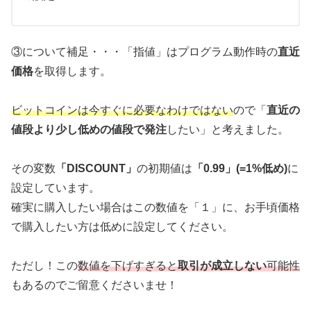
③について補足・・・「指値」はプログラム動作時の
直近
価格
を取得します。
ビットコインは今すぐに必要なわけではない
ので「
直近の
値段より少し低めの値段で発注
したい」と考えました。
その変数
「DISCOUNT」
の初期値は
「0.99」(=1%低め)
に
設定しています。
確実に購入したい場合はこの数値を「１」に、お手頃価格
で購入したい方は低めに設定してください。
ただし！この
数値を下げすぎると
取引が成立しない
可能性
もあるのでご留意くださいませ！