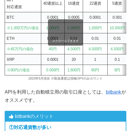
API
40通貨以上
16通貨
22通貨
5通貨
対応通貨
BTC
0.0001
0.0005
0.0001
0.001
※1,000万円の場合
1,000円
5,000円
1,000円
10,000円
5
ETH
0.0001
0.01
0.01
0.01
スクロールできます
※45万円の場合
45円
4,500円
4,500円
4,500円
XRP
0.0001
20
1
0.1
※90円の場合
0.009円
1,800円
90円
9円
2023年5月現在 ※取扱通貨は現物/JPYのみカウント
APIを利用した自動積立用の取引口座としては、
bitbank
が
オススメです。
bitbankのメリット
①対応通貨数が多い