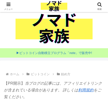
家族で目指す海外移住
メニュー
検索
▶ビットコイン自動積立プログラム「note」で販売中!
ホーム
ビットコイン
始め方
【PR開示】
当ブログの記事には、アフィリエイトリンク
が含まれている場合があります。 詳しくは
利用規約
をご
覧ください。