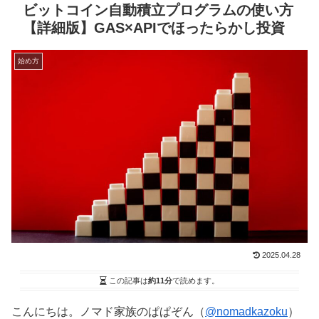
ビットコイン自動積立プログラムの使い方
【詳細版】GAS×APIでほったらかし投資
始め方
2025.04.28
この記事は
約11分
で読めます。
こんにちは。ノマド家族のぱぱぞん（
@nomadkazoku
）