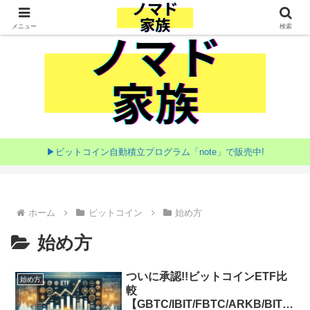
家族で目指す海外移住
メニュー
検索
▶ビットコイン自動積立プログラム「note」で販売中!
ホーム
ビットコイン
始め方
始め方
ついに承認!!ビットコインETF比
始め方
較
【GBTC/IBIT/FBTC/ARKB/BITB/