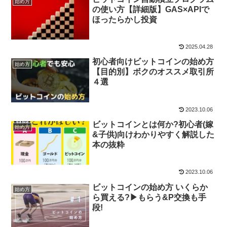
始め方
の使い方【詳細版】GAS×APIで
ほったらかし投資
2025.04.28
初心者向けビットコインの始め方
始め方
【目的別】ボクのオススメ取引所
４選
2023.10.06
ビットコインとは何か?初心者(嫁
始め方
&子供)向けわかりやすく解説した
本の抜粋
2023.10.06
ビットコインの始め方 いくらか
始め方
ら買える?▶もらう&P交換も手
段!