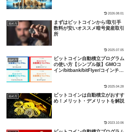
EZBC】
2026.08.01
まずはビットコインから!取引手
始め方
数料が安いオススメ暗号資産取引
所
2025.07.05
ビットコイン自動積立プログラム
始め方
の使い方【シンプル版】GMOコ
イン/bitbank/bitFlyer/コインチェ
ック
2025.04.28
ビットコインは自動積立がおすす
始め方
め！メリット・デメリットを解説
2023.10.06
ビットコイン自動積立プログラム