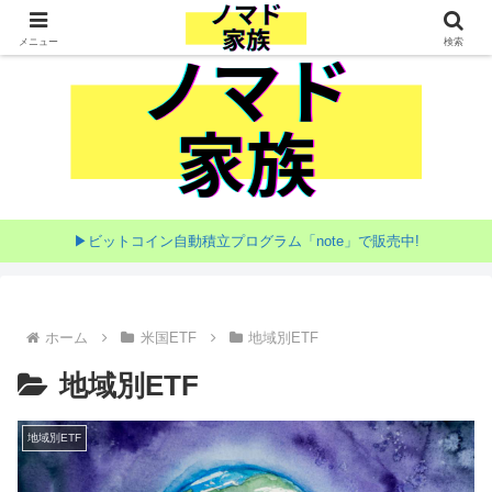
家族で目指す海外移住
メニュー
検索
▶ビットコイン自動積立プログラム「note」で販売中!
ホーム
米国ETF
地域別ETF
地域別ETF
地域別ETF