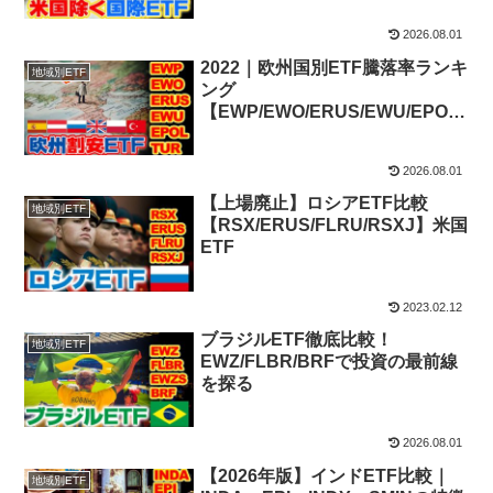
2026.08.01
2022｜欧州国別ETF騰落率ランキ
地域別ETF
ング
【EWP/EWO/ERUS/EWU/EPOL/
TUR】割安ETF比較
2026.08.01
【上場廃止】ロシアETF比較
地域別ETF
【RSX/ERUS/FLRU/RSXJ】米国
ETF
2023.02.12
ブラジルETF徹底比較！
地域別ETF
EWZ/FLBR/BRFで投資の最前線
を探る
2026.08.01
【2026年版】インドETF比較｜
地域別ETF