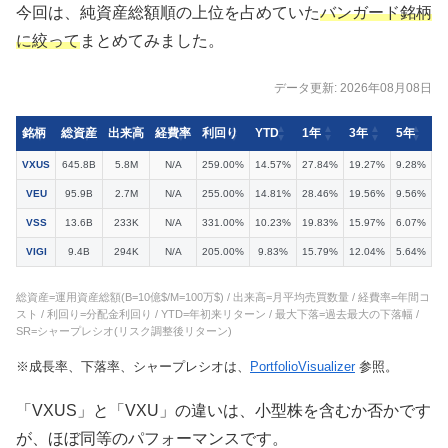
今回は、純資産総額順の上位を占めていた
バンガード銘柄
に絞って
まとめてみました。
データ更新: 2026年08月08日
銘柄
総資産
出来高
経費率
利回り
YTD
1年
3年
5年
VXUS
645.8B
5.8M
N/A
259.00%
14.57%
27.84%
19.27%
9.28%
VEU
95.9B
2.7M
N/A
255.00%
14.81%
28.46%
19.56%
9.56%
VSS
13.6B
233K
N/A
331.00%
10.23%
19.83%
15.97%
6.07%
VIGI
9.4B
294K
N/A
205.00%
9.83%
15.79%
12.04%
5.64%
総資産=運用資産総額(B=10億$/M=100万$) / 出来高=月平均売買数量 / 経費率=年間コ
スト / 利回り=分配金利回り / YTD=年初来リターン / 最大下落=過去最大の下落幅 /
SR=シャープレシオ(リスク調整後リターン)
※成長率、下落率、シャープレシオは、
PortfolioVisualizer
参照。
「VXUS」と「VXU」の違いは、小型株を含むか否かです
が、ほぼ同等のパフォーマンスです。