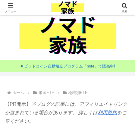
家族で目指す海外移住
メニュー
検索
▶ビットコイン自動積立プログラム「note」で販売中!
ホーム
米国ETF
地域別ETF
【PR開示】
当ブログの記事には、アフィリエイトリンク
が含まれている場合があります。 詳しくは
利用規約
をご
覧ください。