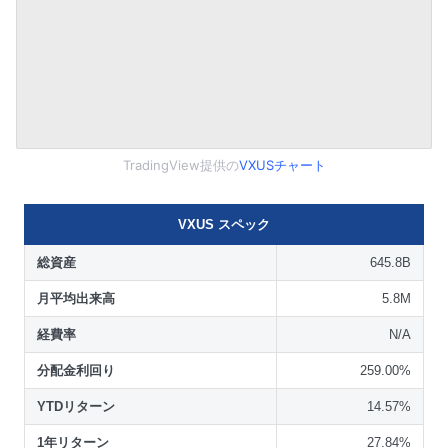
TradingView提供の
VXUSチャート
VXUS スペック
総資産
645.8B
月平均出来高
5.8M
経費率
N/A
分配金利回り
259.00%
YTDリターン
14.57%
1年リターン
27.84%