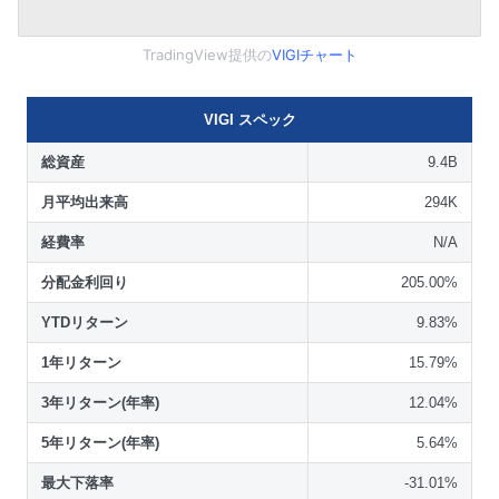
TradingView提供の
VIGIチャート
VIGI スペック
総資産
9.4B
月平均出来高
294K
経費率
N/A
分配金利回り
205.00%
YTDリターン
9.83%
1年リターン
15.79%
3年リターン(年率)
12.04%
5年リターン(年率)
5.64%
最大下落率
-31.01%