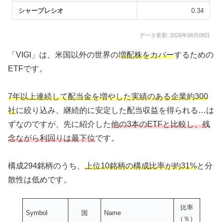
シャープレシオ
0.34
データ更新: 2026年08月08日
「VIGI」は、米国以外の世界の
増配株をカバー
するための
ETFです。
7年以上連続して配当金を増やした実績のある企業約300
社
に絞り込み、継続的に安定した配当収益を得られる…は
ずなのですが、先に紹介した
他の3本のETFと比較し、残
念ながら利回りは最下位
です。
構成294銘柄のうち、
上位10銘柄の構成比率が約31%
と分
散性は低めです。
比率
Symbol
国
Name
（％）