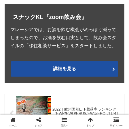
スナックKL『zoom飲み会』
マレーシアでは、お酒を飲む機会がめっぽう減って
しまったので、お酒を飲む口実として、飲み会スタ
イルの「移住相談サービス」をスタートしました。
詳細を見る
2022｜欧州国別ETF騰落率ランキング
【EWP/EWO/ERUS/EWU/EPOL/TUR】
割安ETF比較
ホーム
シェア
目次へ
トップ
サイドバー