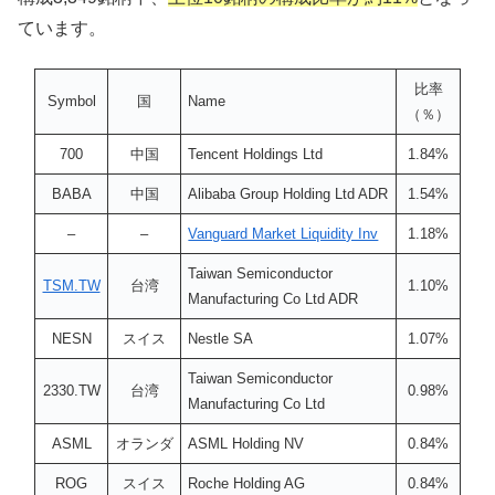
ています。
比率
Symbol
国
Name
（％）
700
中国
Tencent Holdings Ltd
1.84%
BABA
中国
Alibaba Group Holding Ltd ADR
1.54%
–
–
Vanguard Market Liquidity Inv
1.18%
Taiwan Semiconductor
TSM.TW
台湾
1.10%
Manufacturing Co Ltd ADR
NESN
スイス
Nestle SA
1.07%
Taiwan Semiconductor
2330.TW
台湾
0.98%
Manufacturing Co Ltd
ASML
オランダ
ASML Holding NV
0.84%
ROG
スイス
Roche Holding AG
0.84%