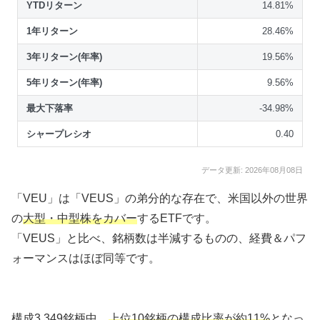
YTDリターン
14.81%
1年リターン
28.46%
3年リターン(年率)
19.56%
5年リターン(年率)
9.56%
最大下落率
-34.98%
シャープレシオ
0.40
データ更新: 2026年08月08日
「VEU」は「VEUS」の弟分的な存在で、米国以外の世界
の
大型・中型株をカバー
するETFです。
「VEUS」と比べ、銘柄数は半減するものの、経費＆パフ
ォーマンスはほぼ同等です。
構成3,349銘柄中、
上位10銘柄の構成比率が約11%
となっ