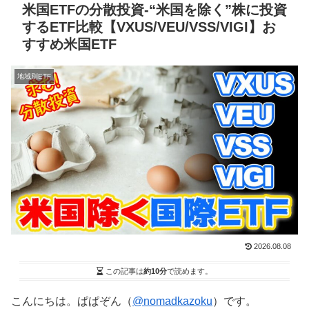
米国ETFの分散投資-“米国を除く”株に投資
するETF比較【VXUS/VEU/VSS/VIGI】お
すすめ米国ETF
地域別ETF
2026.08.08
この記事は
約10分
で読めます。
こんにちは。ぱぱぞん（
@nomadkazoku
）です。