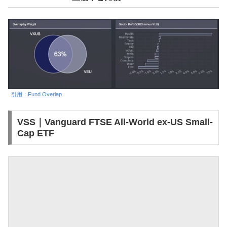
引用：Fund Overlap
VSS｜Vanguard FTSE All-World ex-US Small-
Cap ETF