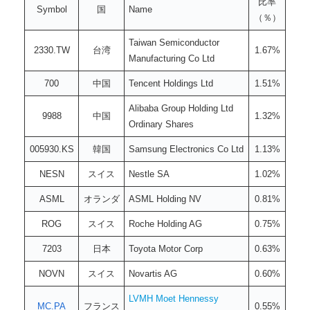
比率
Symbol
国
Name
（％）
Taiwan Semiconductor
2330.TW
台湾
1.67%
Manufacturing Co Ltd
700
中国
Tencent Holdings Ltd
1.51%
Alibaba Group Holding Ltd
9988
中国
1.32%
Ordinary Shares
005930.KS
韓国
Samsung Electronics Co Ltd
1.13%
NESN
スイス
Nestle SA
1.02%
ASML
オランダ
ASML Holding NV
0.81%
ROG
スイス
Roche Holding AG
0.75%
7203
日本
Toyota Motor Corp
0.63%
NOVN
スイス
Novartis AG
0.60%
LVMH Moet Hennessy
MC.PA
フランス
0.55%