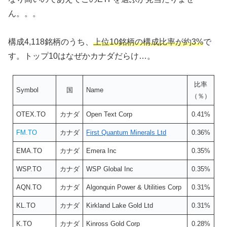
ん。。。
構成4,118銘柄のうち、
上位10銘柄の構成比率が約3%
で
す。トップ10はなぜかカナダだらけ…。
比率
Symbol
国
Name
（％）
OTEX.TO
カナダ
Open Text Corp
0.41%
FM.TO
カナダ
First Quantum Minerals Ltd
0.36%
EMA.TO
カナダ
Emera Inc
0.35%
WSP.TO
カナダ
WSP Global Inc
0.35%
AQN.TO
カナダ
Algonquin Power & Utilities Corp
0.31%
KL.TO
カナダ
Kirkland Lake Gold Ltd
0.31%
K.TO
カナダ
Kinross Gold Corp
0.28%