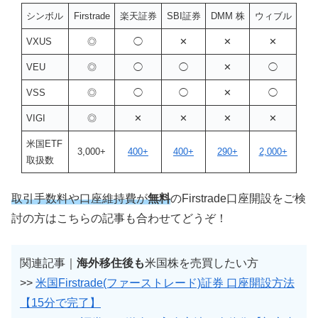
シンボル
Firstrade
楽天証券
SBI証券
DMM 株
ウィブル
VXUS
◎
◯
✕
✕
✕
VEU
◎
◯
◯
✕
◯
VSS
◎
◯
◯
✕
◯
VIGI
◎
✕
✕
✕
✕
米国ETF
3,000+
400+
400+
290+
2,000+
取扱数
取引手数料や口座維持費が
無料
のFirstrade口座開設をご検
討の方はこちらの記事も合わせてどうぞ！
関連記事｜
海外移住後も
米国株を売買したい方
>>
米国Firstrade(ファーストレード)証券 口座開設方法
【15分で完了】