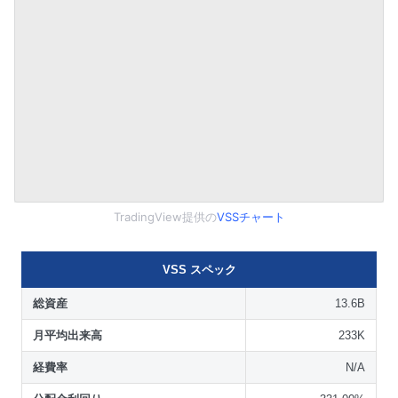
TradingView提供の
VSSチャート
VSS スペック
総資産
13.6B
月平均出来高
233K
経費率
N/A