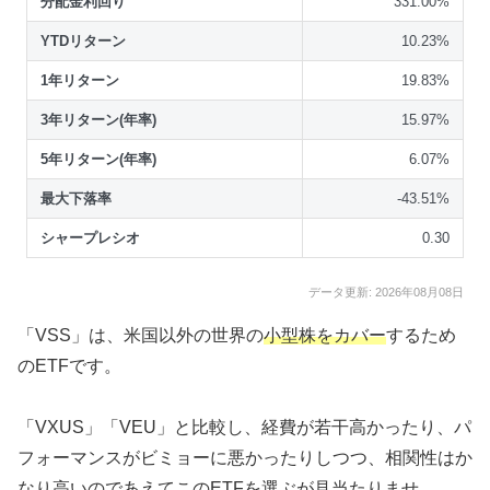
分配金利回り
331.00%
YTDリターン
10.23%
1年リターン
19.83%
3年リターン(年率)
15.97%
5年リターン(年率)
6.07%
最大下落率
-43.51%
シャープレシオ
0.30
データ更新: 2026年08月08日
「VSS」は、米国以外の世界の
小型株をカバー
するため
のETFです。
「VXUS」「VEU」と比較し、経費が若干高かったり、パ
フォーマンスがビミョーに悪かったりしつつ、相関性はか
なり高いのであえてこのETFを選ぶが見当たりませ