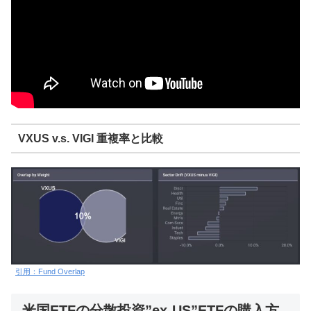
VXUS v.s. VIGI 重複率と比較
引用：Fund Overlap
米国ETFの分散投資”ex-US”ETFの購入方