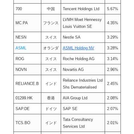
700
中国
Tencent Holdings Ltd
5.67%
LVMH Moet Hennessy
MC.PA
フランス
4.35%
Louis Vuitton SE
NESN
スイス
Nestle SA
3.29%
ASML
オランダ
ASML Holding NV
3.28%
ROG
スイス
Roche Holding AG
3.14%
NOVN
スイス
Novartis AG
2.96%
Reliance Industries Ltd
RELIANCE.B
インド
2.45%
Shs Dematerialised
01299.HK
香港
AIA Group Ltd
2.08%
SAP.DE
ドイツ
SAP SE
2.07%
Tata Consultancy
TCS.BO
インド
2.01%
Services Ltd