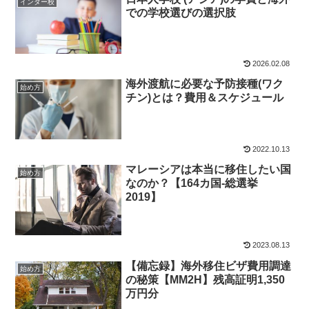
インター校
での学校選びの選択肢
2026.02.08
海外渡航に必要な予防接種(ワク
始め方
チン)とは？費用＆スケジュール
2022.10.13
マレーシアは本当に移住したい国
始め方
なのか？【164カ国-総選挙
2019】
2023.08.13
【備忘録】海外移住ビザ費用調達
始め方
の秘策【MM2H】残高証明1,350
万円分