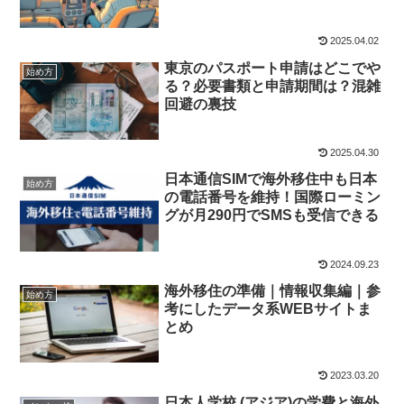
2025.04.02
東京のパスポート申請はどこでや
始め方
る？必要書類と申請期間は？混雑
回避の裏技
2025.04.30
日本通信SIMで海外移住中も日本
始め方
の電話番号を維持！国際ローミン
グが月290円でSMSも受信できる
2024.09.23
海外移住の準備｜情報収集編｜参
始め方
考にしたデータ系WEBサイトま
とめ
2023.03.20
日本人学校 (アジア)の学費と海外