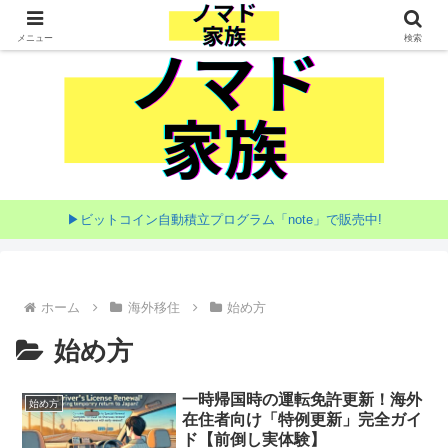
家族で目指す海外移住
メニュー
検索
▶ビットコイン自動積立プログラム「note」で販売中!
ホーム
海外移住
始め方
始め方
一時帰国時の運転免許更新！海外
始め方
在住者向け「特例更新」完全ガイ
ド【前倒し実体験】