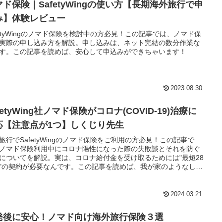
マド保険｜SafetyWingの使い方【長期海外旅行で申
み】体験レビュー
fetyWingのノマド保険を検討中の方必見！この記事では、ノマド保
実際の申し込み方を解説。申し込みは、ネット完結の数分作業な
す。この記事を読めば、安心して申込みができちゃいます！
2023.08.30
fetyWing社ノマド保険がコロナ(COVID-19)治療に
応【注意点が1つ】しくじり先生
旅行でSafetyWingのノマド保険をご利用の方必見！この記事で
ノマド保険利用中にコロナ陽性になった際の失敗談とそれを防ぐ
についてを解説。実は、コロナ給付金を受け取るためには"最短28
"の契約が必要なんです。この記事を読めば、我が家のようなしく
を回避できちゃいます！
2024.03.21
発後に安心！ノマド向け海外旅行保険３選