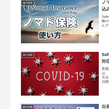
ノ
旅行保険
込
Sa
険の
んで
Sa
旅行保険
対
長期
は、
方法
日間
じり
出
旅行保険