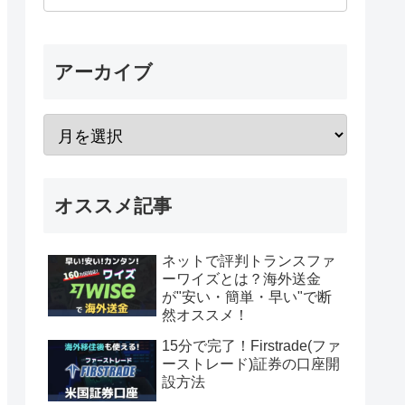
アーカイブ
オススメ記事
ネットで評判トランスファ
ーワイズとは？海外送金
が"安い・簡単・早い"で断
然オススメ！
15分で完了！Firstrade(ファ
ーストレード)証券の口座開
設方法