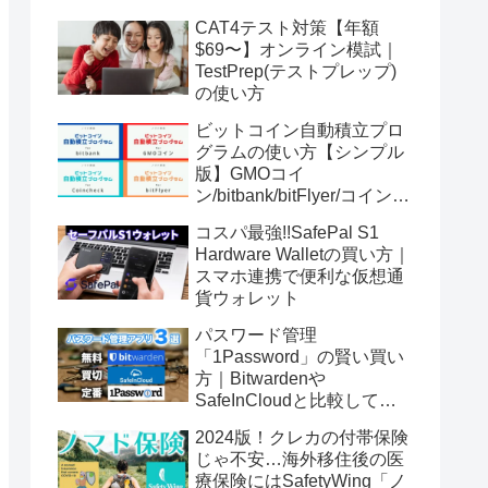
CAT4テスト対策【年額
$69〜】オンライン模試｜
TestPrep(テストプレップ)
の使い方
ビットコイン自動積立プロ
グラムの使い方【シンプル
版】GMOコイ
ン/bitbank/bitFlyer/コインチ
ェック
コスパ最強!!SafePal S1
Hardware Walletの買い方｜
スマホ連携で便利な仮想通
貨ウォレット
パスワード管理
「1Password」の賢い買い
方｜Bitwardenや
SafeInCloudと比較してみ
た
2024版！クレカの付帯保険
じゃ不安…海外移住後の医
療保険にはSafetyWing「ノ