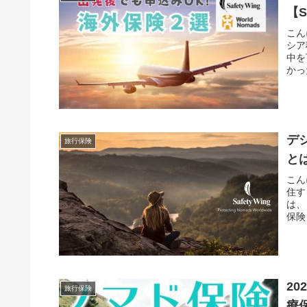
【S
こん
シア
中を
かっ
デ
旅行保険
と
こん
住す
は、
保険
2
旅行保険
療保