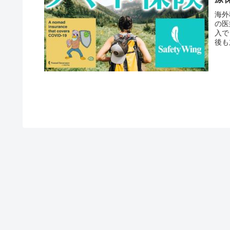
海外
の医
入で
後も