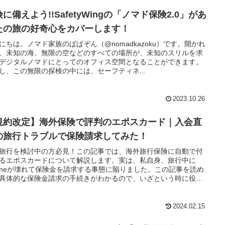
に備えよう!!SafetyWingの「ノマド保険2.0」があ
たの旅の好奇心をカバーします！
にちは。ノマド家族のぱぱぞん（@nomadkazoku）です。開かれ
、未知の海、無限の空などのすべての場所が、未知のスリルを求
デジタルノマドにとってのオフィス空間となることができます。
し、この無限の探検の中には、セーフティネ...
2023.10.26
規約改定】海外保険で評判のエポスカード｜入会直
の旅行トラブルで保険請求してみた！
旅行を検討中の方必見！この記事では、海外旅行保険に自動で付
るエポスカードについて解説します。実は、私自身、旅行中に
honeが壊れて保険金を請求する事態に陥りました。この記事を読め
具体的な保険金請求の手続きがわかるので、いざという時に役立
す！
2024.02.15