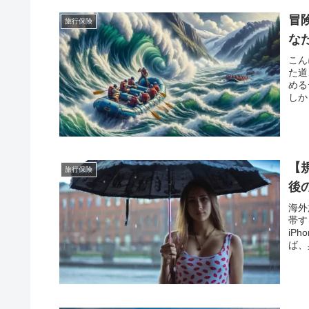
冒険
旅行保険
な
こん
た道
める
しか
【
旅行保険
後
海外
帯す
iP
ば、
ちま