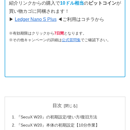
紹介リンクからの購入で
10ドル相当
の
ビットコイン
が
買い物カゴに同梱されます！
▶
Ledger Nano S Plus
◀ご利用はコチラから
※有効期限はクリックから
7日間
となります。
※その他キャンペーンの詳細は
公式質問集
でご確認下さい。
目次
『SecuX W20』の初期設定/使い方/復旧方法
『SecuX W20』本体の初期設定【10分作業】