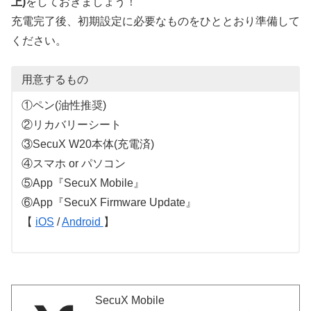
上)
をしておきましょう！
充電完了後、初期設定に必要なものをひととおり準備して
ください。
用意するもの
①ペン(油性推奨)
②リカバリーシート
③SecuX W20本体(充電済)
④スマホ or パソコン
⑤App『SecuX Mobile』
⑥App『SecuX Firmware Update』
【
iOS
/
Android
】
SecuX Mobile