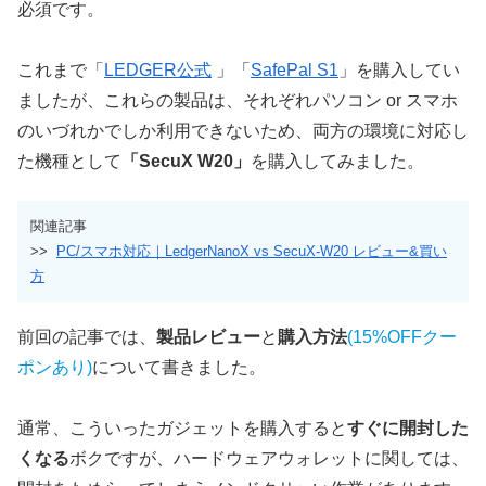
必須です。
これまで「
LEDGER公式
」「
SafePal S1
」を購入してい
ましたが、これらの製品は、それぞれパソコン or スマホ
のいづれかでしか利用できないため、両方の環境に対応し
た機種として
「SecuX W20」
を購入してみました。
関連記事
>>
PC/スマホ対応｜LedgerNanoX vs SecuX-W20 レビュー&買い
方
前回の記事では、
製品レビュー
と
購入方法
(15%OFFクー
ポンあり)
について書きました。
通常、こういったガジェットを購入すると
すぐに開封した
くなる
ボクですが、ハードウェアウォレットに関しては、