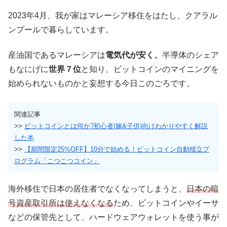
2023年4月、我が家はマレーシア移住をはたし、クアラル
ンプールで暮らしています。
産油国であるマレーシアは
電気代が安く、
半導体のシェア
もなにげに
世界７位
と知り、ビットコインのマイニングを
始められないものかと妄想する今日このごろです。
関連記事
>>
ビットコインとは何か?初心者(嫁&子供)向けわかりやすく解説
した本
>>
【期間限定25%OFF】10分で始める！ビットコイン自動積立プ
ログラム「こつこつコイン」
海外移住で日本の居住者でなくなってしまうと、
日本の暗
号資産取引所は使えなくなる
ため、ビットコインやイーサ
などの保管先として、ハードウェアウォレットを使う事が