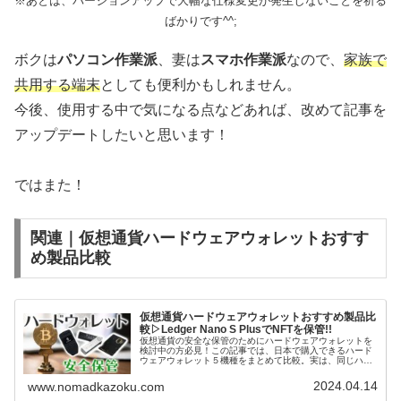
※あとは、バージョンアップで大幅な仕様変更が発生しないことを祈る
ばかりです^^;
ボクは
パソコン作業派
、妻は
スマホ作業派
なので、
家族で
共用する端末
としても便利かもしれません。
今後、使用する中で気になる点などあれば、改めて記事を
アップデートしたいと思います！
ではまた！
関連｜仮想通貨ハードウェアウォレットおすす
め製品比較
仮想通貨ハードウェアウォレットおすすめ製品比
較▷Ledger Nano S PlusでNFTを保管!!
仮想通貨の安全な保管のためにハードウェアウォレットを
検討中の方必見！この記事では、日本で購入できるハード
ウェアウォレット５機種をまとめて比較。実は、同じハー
ドウェアウォレットでもさまざまな違いがあるんです。こ
の記事を読めば、あなたに最適なウォレットが見つかりま
2024.04.14
www.nomadkazoku.com
す！