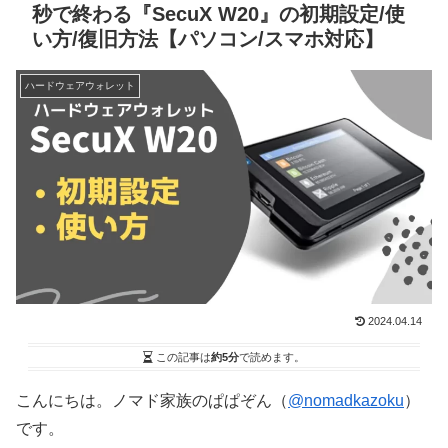
秒で終わる『SecuX W20』の初期設定/使
い方/復旧方法【パソコン/スマホ対応】
ハードウェアウォレット
2024.04.14
この記事は
約5分
で読めます。
こんにちは。ノマド家族のぱぱぞん（
@nomadkazoku
）
です。