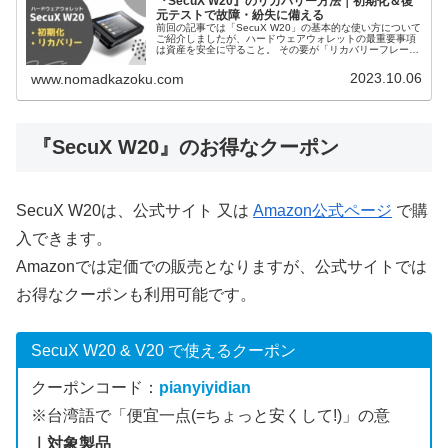
『SecuX W20』のリカバリー方法｜初期化＆復
元テストで故障・紛失に備える
前回の記事では「SecuX W20」の基本的な使い方について
ご紹介しましたが、ハードウェアウォレットの最重要事項
は資産を安全に守ること。 その要が「リカバリーフレー
ズ」からの復旧作業です。PINコードを忘れた場合や、デ
バイスが故障・紛失した場合でも、「リカバリーフレーズ
2023.10.06
www.nomadkazoku.com
(24個の英単語)」さえあればウォレットは復元可能です。
『SecuX W20』のお得なクーポン
SecuX W20は、公式サイト 又は
Amazon公式ページ
で購
入できます。
Amazonでは定価での販売となりますが、公式サイトでは
お得なクーポンも利用可能です。
SecuX W20 & V20 で使えるクーポン
クーポンコード：
pianyiyidian
※台湾語で「便宜一点(=ちょっと安くして!)」の意
｜対象製品