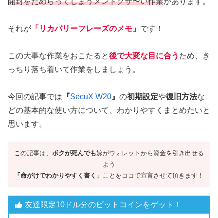
開封をためらってしまうメンドクサ〜い作業
があります。
それが
「リカバリーフレーズのメモ」
です！
この大事な作業をおこたると
後で大変な目に合う
ため、き
っちり落ち着いて作業をしましょう。
今回の記事では
『
SecuX W20
』
の
初期設定
や
復旧方法
な
どの基本的な使い方について、わかりやすくまとめたいと
思います。
この記事は、
ボクが死んでも
嫁がウォレットから資金を引き出せる
よう
「命がけでわかりやすく書く」
ことをココで宣言させて頂きます！
友達限定10ドル分のビットコインをゲット！