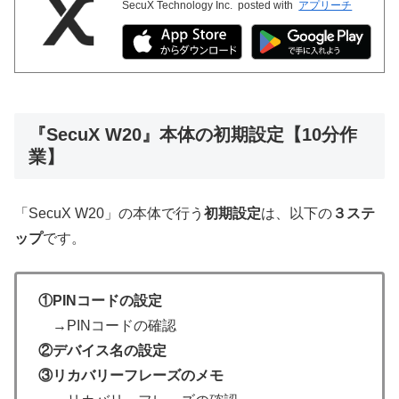
SecuX Technology Inc.
posted with
アプリーチ
『SecuX W20』本体の初期設定【10分作
業】
「SecuX W20」の本体で行う
初期設定
は、以下の
３ステ
ップ
です。
①PINコードの設定
→PINコードの確認
②デバイス名の設定
③リカバリーフレーズのメモ