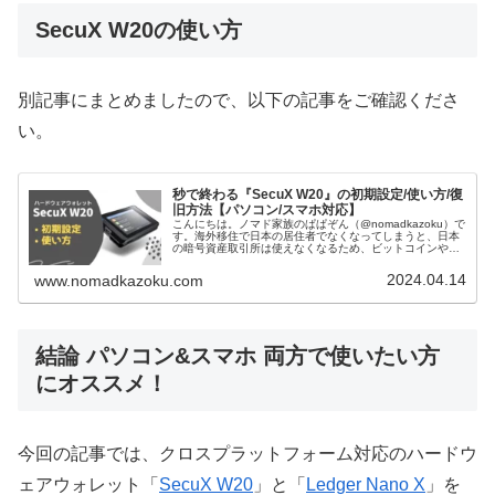
SecuX W20の使い方
別記事にまとめましたので、以下の記事をご確認くださ
い。
秒で終わる『SecuX W20』の初期設定/使い方/復
旧方法【パソコン/スマホ対応】
こんにちは。ノマド家族のぱぱぞん（@nomadkazoku）で
す。海外移住で日本の居住者でなくなってしまうと、日本
の暗号資産取引所は使えなくなるため、ビットコインやイ
ーサなどの保管先として、ハードウェアウォレットを使う
事が必須です。これまで...
2024.04.14
www.nomadkazoku.com
結論 パソコン&スマホ 両方で使いたい方
にオススメ！
今回の記事では、クロスプラットフォーム対応のハードウ
ェアウォレット「
SecuX W20
」と「
Ledger Nano X
」を