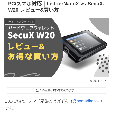
PC/スマホ対応｜LedgerNanoX vs SecuX-
W20 レビュー&買い方
ハードウェアウォレット
2024.04.14
この記事は
約5分
で読めます。
こんにちは。ノマド家族のぱぱぞん（
@nomadkazoku
）
です。