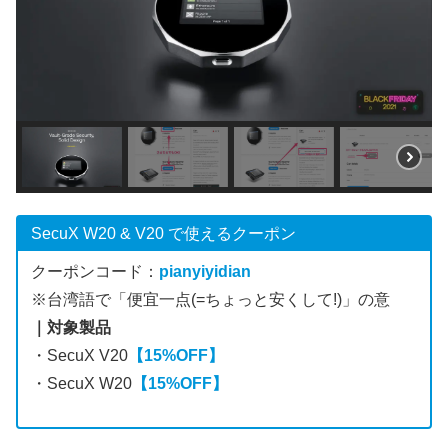
SecuX W20 & V20 で使えるクーポン
クーポンコード：
pianyiyidian
※台湾語で「便宜一点(=ちょっと安くして!)」の意
｜対象製品
・SecuX V20
【15%OFF】
・SecuX W20
【15%OFF】