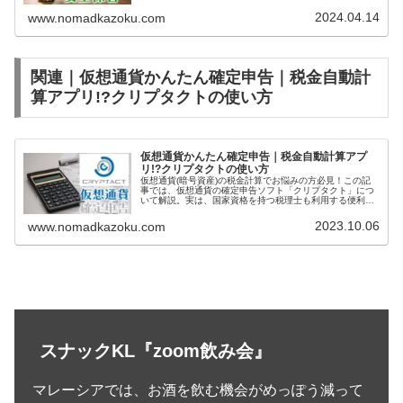
ドウェアウォレットでもさまざまな違いがあるんです。こ
の記事を読めば、あなたに最適なウォレットが見つかりま
2024.04.14
www.nomadkazoku.com
す！
関連｜仮想通貨かんたん確定申告｜税金自動計
算アプリ!?クリプタクトの使い方
仮想通貨かんたん確定申告｜税金自動計算アプ
リ!?クリプタクトの使い方
仮想通貨(暗号資産)の税金計算でお悩みの方必見！この記
事では、仮想通貨の確定申告ソフト「クリプタクト」につ
いて解説。実は、国家資格を持つ税理士も利用する便利な
サービス。この記事を読めば、あなたの税金計算の時間を
大幅に削減できるはず！
2023.10.06
www.nomadkazoku.com
スナックKL『zoom飲み会』
マレーシアでは、お酒を飲む機会がめっぽう減って