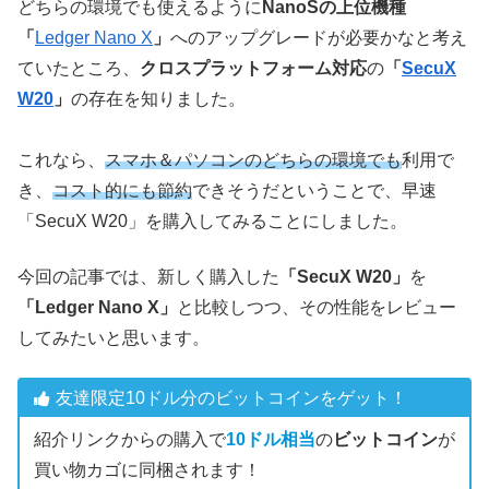
どちらの環境でも使えるように
NanoSの上位機種
「
Ledger Nano X
」
へのアップグレードが必要かなと考え
ていたところ、
クロスプラットフォーム対応
の
「
SecuX
W20
」
の存在を知りました。
これなら、
スマホ＆パソコンのどちらの環境でも
利用で
き、
コスト的にも節約
できそうだということで、早速
「SecuX W20」を購入してみることにしました。
今回の記事では、新しく購入した
「SecuX W20」
を
「Ledger Nano X」
と比較しつつ、その性能をレビュー
してみたいと思います。
友達限定10ドル分のビットコインをゲット！
紹介リンクからの購入で
10ドル相当
の
ビットコイン
が
買い物カゴに同梱されます！