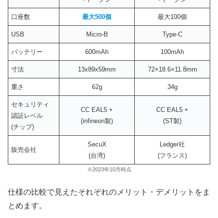
口座数
最大500個
最大100個
USB
Micro-B
Type-C
バッテリー
600mAh
100mAh
寸法
13x89x59mm
72×18.6×11.8mm
重さ
62g
34g
セキュリティ
CC EAL5 +
CC EAL5 +
認証レベル
(infineon製)
(ST製)
(チップ)
SecuX
Ledger社
販売会社
(台湾)
(フランス)
※2023年10月時点
仕様の比較で見えたそれぞれのメリット・デメリットをま
とめます。