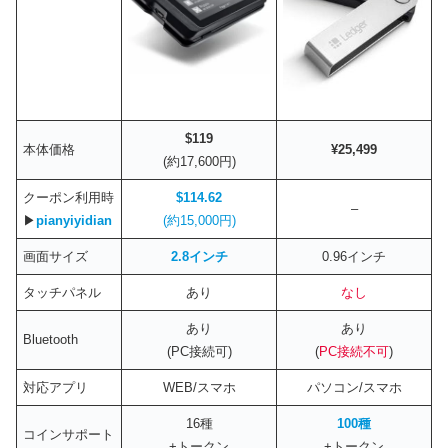
$119
本体価格
¥25,499
(約17,600円)
クーポン利用時
$114.62
–
▶
pianyiyidian
(約15,000円)
画面サイズ
2.8インチ
0.96インチ
タッチパネル
あり
なし
あり
あり
Bluetooth
(PC接続可)
(
PC接続不可
)
対応アプリ
WEB/スマホ
パソコン/スマホ
16種
100種
コインサポート
+トークン
+トークン