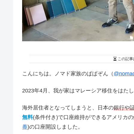
この記事
こんにちは。ノマド家族のぱぱぞん（
@nomad
2023年4月、我が家はマレーシア移住をは
海外居住者となってしまうと、日本の
銀行や
無料
(条件付き)で口座維持ができるアメリカの
券
)の口座開設しました。