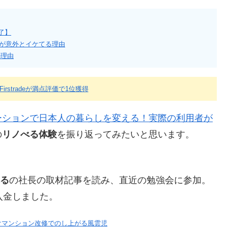
完了】
銀行が意外とイケてる理由
の理由
！Firstradeが満点評価で1位獲得
ーションで日本人の暮らしを変える！実際の利用者が
の
リノべる体験
を振り返ってみたいと思います。
る
の社長の取材記事を読み、直近の勉強会に参加。
入金しました。
けマンション改修でのし上がる風雲児