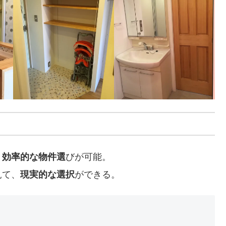
、
効率的な物件選
びが可能。
見て、
現実的な選択
ができる。