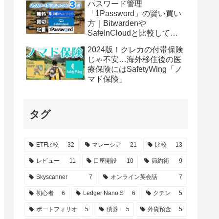
パスワード管理
「1Password」の賢い買い
方｜Bitwardenや
SafeInCloudと比較してみ
た
2024版！クレカの付帯保険
じゃ不安…海外移住後の医
療保険にはSafetyWing「ノ
マド保険」
タグ
ETF比較
32
マレーシア
21
比較
13
レビュー
11
口座開設
10
節約術
9
Skyscanner
7
オンライン英会話
7
初心者
6
Ledger Nano S
6
クチン
5
ポートフォリオ
5
債券
5
外貨預金
5