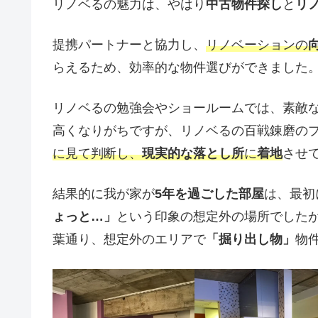
リノベるの魅力は、やはり
中古物件探し
と
リ
提携パートナーと協力し、
リノベーションの
らえるため、効率的な物件選びができました
リノベるの勉強会やショールームでは、素敵
高くなりがちですが、リノベるの百戦錬磨の
に見て判断し、
現実的な落とし所
に
着地
させ
結果的に我が家が
5年を過ごした部屋
は、最初
ょっと…」
という印象の想定外の場所でした
葉通り、想定外のエリアで
「掘り出し物」
物