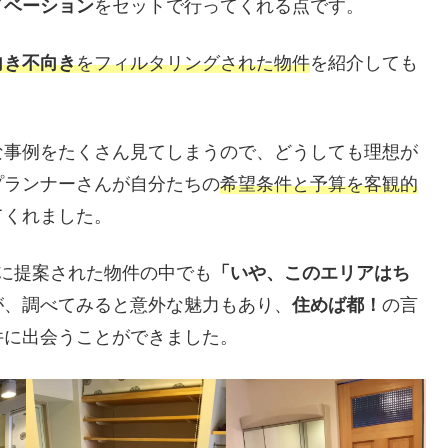
ノベーション
をセットで行ってくれる点です。
向き不向き
をフィルタリングされた物件
を紹介しても
。
な事例をたくさん見てしまうので、どうしても理想が
プランナーさんが自分たちの
希望条件と予算を客観的
てくれました。
に提案された物件の中でも
「いや、このエリアはち
が、調べてみると意外な魅力もあり、
住めば都！
の言
件に出会うことができました。