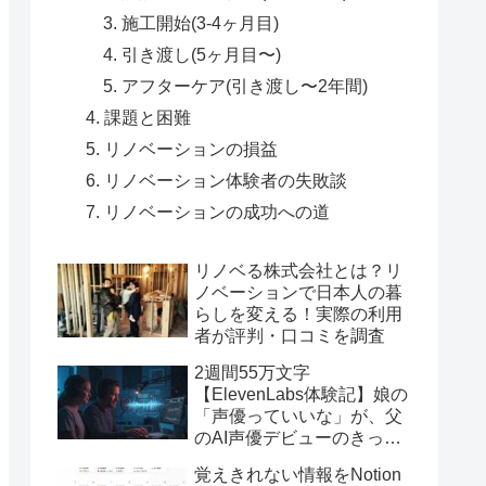
施工開始(3-4ヶ月目)
引き渡し(5ヶ月目〜)
アフターケア(引き渡し〜2年間)
課題と困難
リノベーションの損益
リノベーション体験者の失敗談
リノベーションの成功への道
リノベる株式会社とは？リ
ノベーションで日本人の暮
らしを変える！実際の利用
者が評判・口コミを調査
2週間55万文字
【ElevenLabs体験記】娘の
「声優っていいな」が、父
のAI声優デビューのきっか
けだった話
覚えきれない情報をNotion