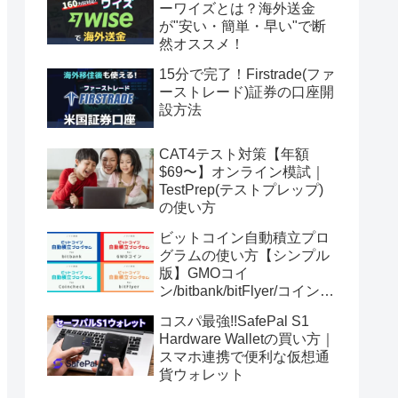
ーワイズとは？海外送金
が"安い・簡単・早い"で断
然オススメ！
15分で完了！Firstrade(ファ
ーストレード)証券の口座開
設方法
CAT4テスト対策【年額
$69〜】オンライン模試｜
TestPrep(テストプレップ)
の使い方
ビットコイン自動積立プロ
グラムの使い方【シンプル
版】GMOコイ
ン/bitbank/bitFlyer/コインチ
ェック
コスパ最強!!SafePal S1
Hardware Walletの買い方｜
スマホ連携で便利な仮想通
貨ウォレット