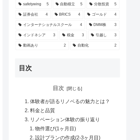
safetywing
5
自動積立
5
分散投資
5
証券会社
4
BRICS
4
ゴールド
4
インターナショナルスクール
4
DMM株
3
インドネシア
3
税金
3
引越し
3
動画あり
2
自動化
2
目次
目次
体験者が語るリノベるの魅力とは？
料金と品質
リノベーション体験の振り返り
物件選び(1ヶ月目)
設計プランの作成(2-3ヶ月目)