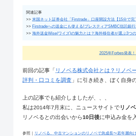
関連記事
>>
米国ネット証券会社「Firstrade」口座開設方法【15分で
>>
Firstradeへの送金にも使える!プレスティアSMBC信託
>>
海外送金Wise(ワイズ)の魅力とは？海外移住者が選ぶ3つ
2025年Forbes発表
前回の記事「
リノベる株式会社とは？リノベ
評判・口コミを調査
」に引き続き、ぼく自身
上の記事でも紹介しましたが、、、
私は2014年7月末に、ニュースサイトで
リノベ
リノベるとの出会いから
10日後
に申込み金を
参照｜
リノベる、中古マンションのリノベで急成長〜若年層向