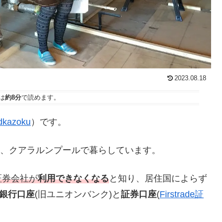
2023.08.18
は
約8分
で読めます。
kazoku
）です。
たし、クアラルンプールで暮らしています。
証券会社が
利用できなくなる
と知り、居住国によらず
銀行口座
(旧ユニオンバンク)と
証券口座
(
Firstrade証