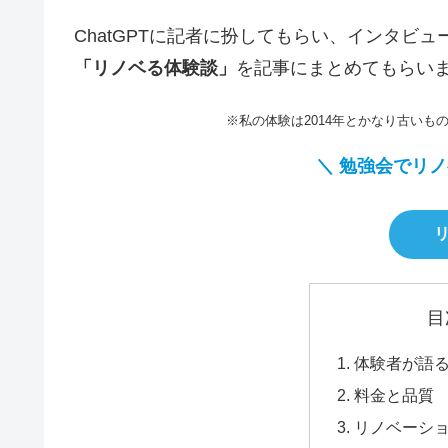
ChatGPTに記者に扮してもらい、インタビ
「リノベる体験談」
を記事にまとめてもらい
※私の体験は2014年とかなり古い
＼
勉強会で
リノ
目
体験者が語
料金と品質
リノベーシ