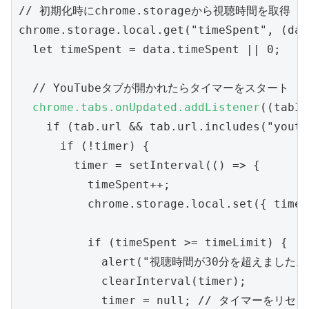
// 初期化時にchrome.storageから視聴時間を取得

chrome.storage.local.get("timeSpent", (dat
  let timeSpent = data.timeSpent || 0;

  // YouTubeタブが開かれたらタイマーをスタート

chrome.tabs.onUpdated.addListener
((tabId
    if (tab.url && tab.url.includes("youtu
      if (!timer) {

        timer = setInterval(() => {

          timeSpent++;

          chrome.storage.local.set({ timeS
          if (timeSpent >= timeLimit) {

            alert("視聴時間が30分を超えました
            clearInterval(timer);

            timer = null; // タイマーをリセッ