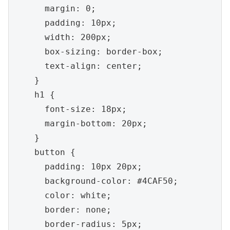
      margin: 0;
      padding: 10px;
      width: 200px;
      box-sizing: border-box;
      text-align: center;
    }
    h1 {
      font-size: 18px;
      margin-bottom: 20px;
    }
    button {
      padding: 10px 20px;
      background-color: #4CAF50;
      color: white;
      border: none;
      border-radius: 5px;