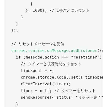
          }

        }, 1000); // 1秒ごとにカウント

      }

    }

  });

  // リセットメッセージを受信

chrome.runtime.onMessage.addListener
((me
    if (message.action === "resetTimer") {

      // タイマーと視聴時間をリセット

      timeSpent = 0;

      chrome.storage.local.set({ timeSpent
      clearInterval(timer);

      timer = null; // タイマーをリセット

      sendResponse({ status: "リセット完了" }
    }
