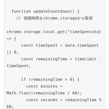
  function updateCountdown() {
    // 視聴時間をchrome.storageから取得
chrome.storage.local.get("timeSpent
ata) 
=> {
      const timeSpent = data.timeSpent 
|| 0;
      const remainingTime = timeLimit - 
timeSpent;
      if (remainingTime > 0) {
        const minutes = 
Math.floor(remainingTime
 / 60);
        const seconds = remainingTime % 
60;