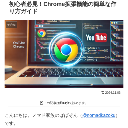
初心者必見！Chrome拡張機能の簡単な作
り方ガイド
そのた
2024.11.03
この記事は
約14分
で読めます。
こんにちは。ノマド家族のぱぱぞん（
@nomadkazoku
）
です。