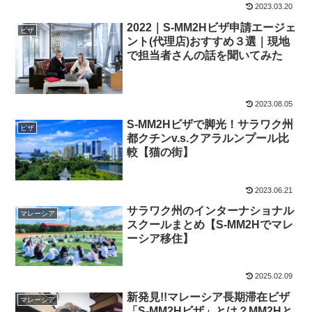
2023.03.20
2022｜S-MM2Hビザ申請エージェ
ビザ
ント(代理店)おすすめ３選｜現地
で担当者さんの話を聞いてみた
2023.08.05
S-MM2Hビザで脚光！サラワク州
ビザ
都クチンv.s.クアラルンプール比
較【猫の街】
2023.06.21
サラワク州のインターナショナル
マレーシア
スクールまとめ【S-MM2Hでマレ
ーシア移住】
2025.02.09
新発見!!マレーシア長期滞在ビザ
マレーシア
「S-MM2Hビザ」とは？MM2Hと