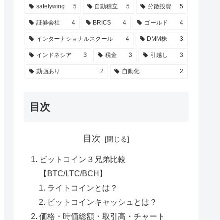
safetywing
5
自動積立
5
分散投資
5
シュ
証券会社
4
BRICS
4
ゴールド
4
インターナショナルスクール
4
DMM株
3
ル
インドネシア
3
税金
3
引越し
3
動画あり
2
自動化
2
目次
消
)
目次
ビットコイン３兄弟比較
【BTC/LTC/BCH】
ライトコインとは？
ビットコインキャッシュとは？
価格・時価総額・取引高・チャート