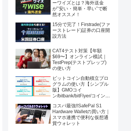
ーワイズとは？海外送金
が"安い・簡単・早い"で断
然オススメ！
15分で完了！Firstrade(ファ
ーストレード)証券の口座開
設方法
CAT4テスト対策【年額
$69〜】オンライン模試｜
TestPrep(テストプレップ)
の使い方
ビットコイン自動積立プロ
グラムの使い方【シンプル
版】GMOコイ
ン/bitbank/bitFlyer/コインチ
ェック
コスパ最強!!SafePal S1
Hardware Walletの買い方｜
スマホ連携で便利な仮想通
貨ウォレット