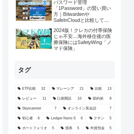
パスワード管理
「1Password」の賢い買い
方｜Bitwardenや
SafeInCloudと比較してみ
た
2024版！クレカの付帯保険
じゃ不安…海外移住後の医
療保険にはSafetyWing「ノ
マド保険」
タグ
ETF比較
32
マレーシア
21
比較
13
レビュー
11
口座開設
10
節約術
9
Skyscanner
7
オンライン英会話
7
初心者
6
Ledger Nano S
6
クチン
5
ポートフォリオ
5
債券
5
外貨預金
5