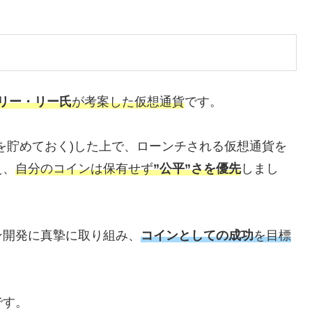
リー・リー氏
が考案した仮想通貨
です。
を貯めておく)した上で、ローンチされる仮想通貨を
え、
自分のコインは保有せず
”公平”さを優先
しまし
ン開発に真摯に取り組み、
コインとしての成功
を目標
です。