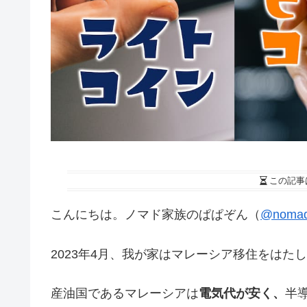
この記事
こんにちは。ノマド家族のぱぱぞん（
@nomad
2023年4月、我が家はマレーシア移住をは
産油国であるマレーシアは
電気代が安く、
半