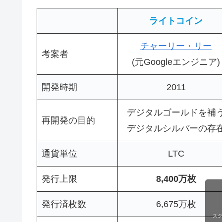
ライトコイン
チャーリー・リー
考案者
(元Googleエンジニア)
開発時期
2011
デジタルゴールドを補
再開発の目的
デジタルシルバーの存
通貨単位
LTC
発行上限
8,400万枚
発行済枚数
6,675万枚
ス