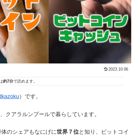
2023.10.06
は
約7分
で読めます。
kazoku
）です。
たし、クアラルンプールで暮らしています。
導体のシェアもなにげに
世界７位
と知り、ビットコイ