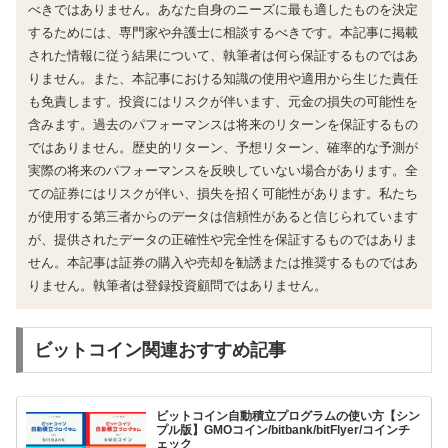
べきではありません。あなた自身のニーズに最も適したものを決定
するためには、専門家や弁護士に相談するべきです。本記事に掲載
された情報に従う結果について、執筆者は何ら保証するものではあ
りません。また、本記事における知識の使用や適用から生じた責任
も免責します。投資にはリスクが伴います、元金の損失の可能性を
含みます。過去のパフォーマンスは将来のリターンを保証するもの
ではありません。歴史的リターン、予想リターン、確率的な予測が
実際の将来のパフォーマンスを反映していない場合があります。全
ての証券にはリスクが伴い、損失を招く可能性があります。私たち
が使用する第三者からのデータは信頼性があると信じられています
が、提供されたデータの正確性や完全性を保証するものではありま
せん。本記事は証券の購入や売却を勧誘または推奨するものではあ
りません。執筆者は登録投資顧問ではありません。
ビットコイン関連おすすめ記事
ビットコイン自動積立プログラムの使い方【シン
プル版】GMOコイン/bitbank/bitFlyer/コインチ
ェック