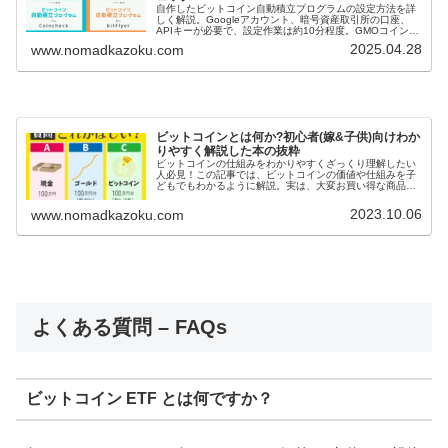
自作したビットコイン自動積立プログラムの設定方法を詳
しく解説。Googleアカウント、暗号資産取引所の口座、
APIキーが必要で、設定作業は約10分程度。GMOコイン、
bitbank、bitFlyer、コインチェックの国内4つの取引所に対
2025.04.28
www.nomadkazoku.com
応しています。投資は自己責任、ご利用は計画的に！
ビットコインとは何か?初心者(嫁&子供)向けわか
りやすく解説した本の抜粋
ビットコインの仕組みをわかりやすくざっくり理解したい
人必見！この記事では、ビットコインの価値や仕組みを子
どもでもわかるように解説。実は、大変お買い得な商品
(Wow!)なんです。この記事を読めば、小学生にでもビット
コインの解説ができるようになっちゃいます！
2023.10.06
www.nomadkazoku.com
よくある質問 – FAQs
ビットコイン ETF とは何ですか？