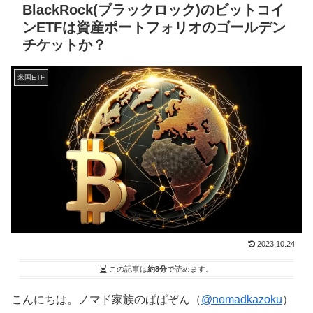
BlackRock(ブラックロック)のビットコイ
ンETFは資産ポートフォリオのゴールデン
チケットか？
米国ETF
2023.10.24
この記事は
約8分
で読めます。
こんにちは。ノマド家族のぱぱぞん（
@nomadkazoku
）