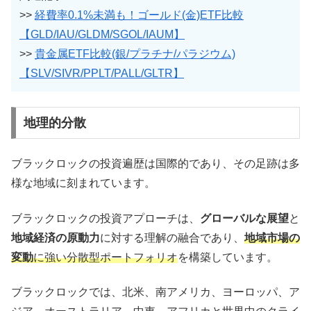
>>
経費率0.1%未満も！ゴールド(金)ETF比較
【GLD/IAU/GLDM/SGOL/IAUM】
>>
貴金属ETF比較(銀/プラチナ/パラジウム)
【SLV/SIVR/PPLT/PALL/GLTR】
地理的分散
ブラックロックの投資遍歴は国際的であり、その足跡は多
様な地域に刻まれています。
ブラックロックの投資アプローチは、
グローバルな展望
と
地域経済の原動力
に対する理解の融合であり、
地域市場の
変動
に強い分散型ポートフォリオ
を構築しています。
ブラックロックでは、北米、南アメリカ、ヨーロッパ、ア