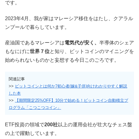
です。
2023年4月、我が家はマレーシア移住をはたし、クアラル
ンプールで暮らしています。
産油国であるマレーシアは
電気代が安く、
半導体のシェア
もなにげに
世界７位
と知り、ビットコインのマイニングを
始められないものかと妄想する今日このごろです。
関連記事
>>
ビットコインとは何か?初心者(嫁&子供)向けわかりやすく解説
した本
>>
【期間限定25%OFF】10分で始める！ビットコイン自動積立プ
ログラム「こつこつコイン」
ETF投資の領域で
200社
以上の運用会社が壮大なチェス盤
の上で躍動しています。