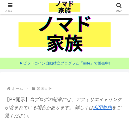
家族で目指す海外移住
メニュー
検索
▶ビットコイン自動積立プログラム「note」で販売中!
ホーム
米国ETF
【PR開示】
当ブログの記事には、アフィリエイトリンク
が含まれている場合があります。 詳しくは
利用規約
をご
覧ください。