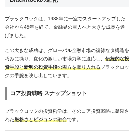
ブラックロックは、1988年に一室でスタートアップした
会社から45年を経て、金融界の巨人へと大きな成長を遂
げました。
この大きな成功は、グローバル金融市場の複雑なタ構造を
巧みに操り、変化の激しい市場力学に適応し、
伝統的な投
資手段
と
新興の投資手段
の両方を取り入れる
ブラックロッ
クの手腕を映し出しています。
コア投資戦略 スナップショット
ブラックロックの投資哲学は、そのコア投資戦略に凝縮さ
れた
厳格さ
と
ビジョン
の融合
です。