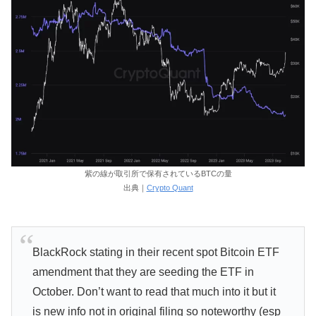
紫の線が取引所で保有されているBTCの量
出典｜
Crypto Quant
BlackRock stating in their recent spot Bitcoin ETF
amendment that they are seeding the ETF in
October. Don’t want to read that much into it but it
is new info not in original filing so noteworthy (esp