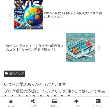
iVisaの全貌！日本人が知らないビザ取得
の利点とは？
SeatGuru完全ガイド｜飛行機の座席選び
のコツ【※サービス閉鎖情報あり】
便利グッズ
いつもご愛読ありがとうございます！
ブログ運営の応援に！ワンクリック頂けると嬉しいです🙏
👇 👇 👇 👇 👇 👇 👇 👇 👇 👇
ホーム
シェア
目次へ
トップ
サイドバー