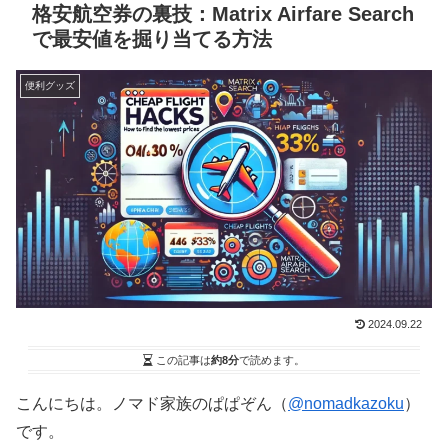
格安航空券の裏技：Matrix Airfare Search
で最安値を掘り当てる方法
便利グッズ
2024.09.22
この記事は
約8分
で読めます。
こんにちは。ノマド家族のぱぱぞん（
@nomadkazoku
）
です。