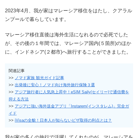
2023年4月、我が家はマレーシア移住をはたし、クアラル
ンプールで暮らしています。
マレーシア移住直後は海外生活になれるので必死でした
が、その後の１年間では、マレーシア国内(５箇所)のほか
に、インドネシア(２都市)へ旅行することができました。
関連記事
>>
ノマド家族 観光ガイド記事
>>
出発後に安心！ノマド向け海外旅行保険３選
>>
アジア旅行者に人気急上昇中！eSIM Saily(セイリー)で通信費を
抑える方法
>>
アジアに強い海外送金アプリ「Instarem(インスタレム)」完全ガ
イド
>>
iVisaの全貌！日本人が知らないビザ取得の利点とは？
我が家の多くの旅行で活躍してくれたのが、マレーシアを