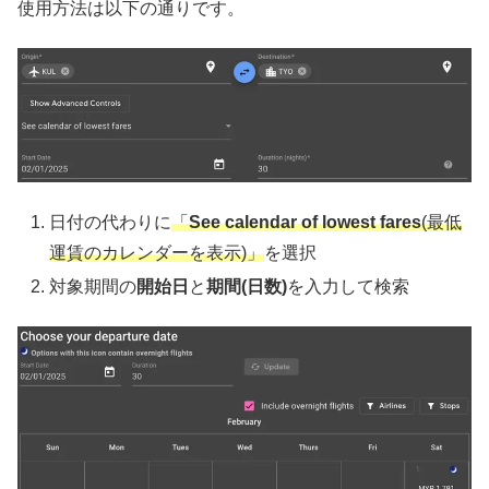
使用方法は以下の通りです。
日付の代わりに
「
See calendar of lowest fares
(最低
運賃のカレンダーを表示)」
を選択
対象期間の
開始日
と
期間(日数)
を入力して検索