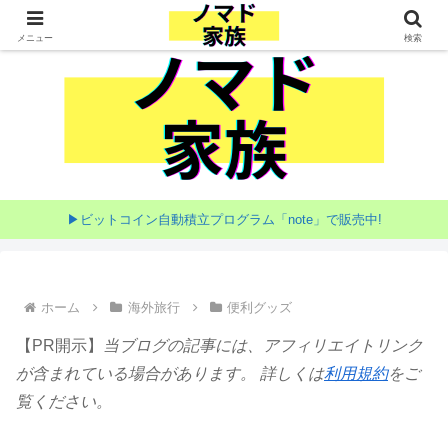
家族で目指す海外移住
メニュー
検索
▶ビットコイン自動積立プログラム「note」で販売中!
ホーム
海外旅行
便利グッズ
【PR開示】
当ブログの記事には、アフィリエイトリンク
が含まれている場合があります。 詳しくは
利用規約
をご
覧ください。