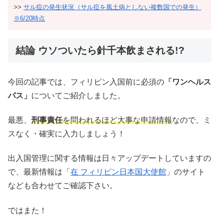
>>
サル痘の発生状況（サル痘を風土病としない複数国での発生）
※6/20時点
結論 ウソついたら針千本飲まされる!?
今回の記事では、フィリピン入国前に必須の
「ワンヘルス
パス」
についてご紹介しました。
最悪、
刑事責任
を問われるほど大事な申請情報
なので、ミ
スなく・確実に入力しましょう！
出入国管理に関する情報は日々アップデートしていますの
で、最新情報は「
在 フィリピン日本国大使館
」のサイト
なども合わせてご確認下さい。
ではまた！