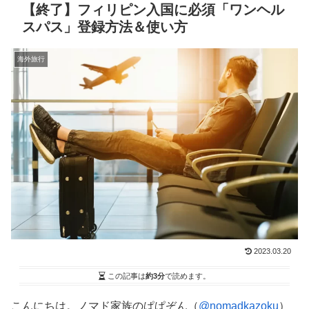
【終了】フィリピン入国に必須「ワンヘル
スパス」登録方法＆使い方
海外旅行
2023.03.20
この記事は
約3分
で読めます。
こんにちは。ノマド家族のぱぱぞん（
@nomadkazoku
）