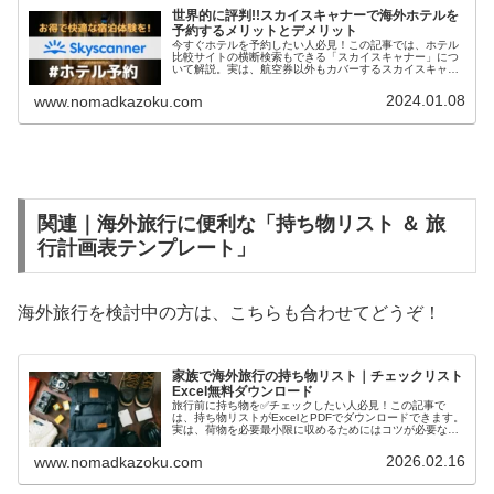
世界的に評判!!スカイスキャナーで海外ホテルを
予約するメリットとデメリット
今すぐホテルを予約したい人必見！この記事では、ホテル
比較サイトの横断検索もできる「スカイスキャナー」につ
いて解説。実は、航空券以外もカバーするスカイスキャナ
ー。この記事を読めば、理想の宿をお得な価格で予約でき
るはず！
2024.01.08
www.nomadkazoku.com
関連｜海外旅行に便利な「持ち物リスト ＆ 旅
行計画表テンプレート」
海外旅行を検討中の方は、こちらも合わせてどうぞ！
家族で海外旅行の持ち物リスト｜チェックリスト
Excel無料ダウンロード
旅行前に持ち物を✅チェックしたい人必見！この記事で
は、持ち物リストがExcelとPDFでダウンロードできます。
実は、荷物を必要最小限に収めるためにはコツが必要なん
です。この記事を読めば、あなたも旅の達人になれるは
ず！
2026.02.16
www.nomadkazoku.com