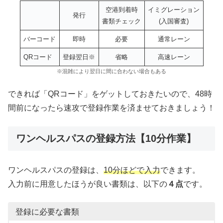
空港到着時
イミグレーション
発行
書類チェック
(入国審査)
バーコード
即時
必要
通常レーン
QRコード
登録翌日※
省略
高速レーン
※混雑により翌日に間に合わない場合もある
できれば「QRコード」をゲットしておきたいので、48時
間前になったら速攻で登録作業を済ませておきましょう！
ワンヘルスパスの登録方法【10分作業】
ワンヘルスパスの登録は、
10分ほどで入力
できます。
入力前に用意したほうが良い書類は、以下の
４点
です。
登録に必要な書類