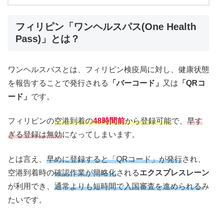
フィリピン「ワンヘルスパス(One Health
Pass)」とは？
ワンヘルスパスとは、フィリピン検疫局に対し、健康状態
を報告することで発行される
「バーコード」
又は
「QRコ
ード」
です。
フィリピンの
空港到着の
48時間前
から登録可能
で、
早す
ぎる登録は無効
になってしまいます。
とは言え、
早めに登録すると「QRコード」が発行
され、
空港到着時の
確認作業が簡略化
される
エクスプレスレーン
が利用でき、
通常よりも短時間で入国審査を進められる
み
たいです。