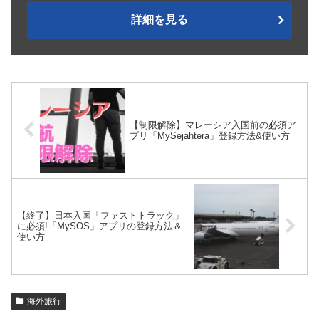
詳細を見る
【制限解除】マレーシア入国前の必須ア
プリ「MySejahtera」登録方法&使い方
【終了】日本入国「ファストトラック」
に必須!「MySOS」アプリの登録方法＆
使い方
海外旅行