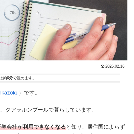
2026.02.16
は
約6分
で読めます。
kazoku
）です。
たし、クアラルンプールで暮らしています。
証券会社が
利用できなくなる
と知り、居住国によらず