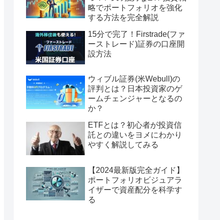
略でポートフォリオを強化
する方法を完全解説
15分で完了！Firstrade(ファ
ーストレード)証券の口座開
設方法
ウィブル証券(米Webull)の
評判とは？日本投資家のゲ
ームチェンジャーとなるの
か？
ETFとは？初心者が投資信
託との違いをヨメにわかり
やすく解説してみる
【2024最新版完全ガイド】
ポートフォリオビジュアラ
イザーで資産配分を科学す
る