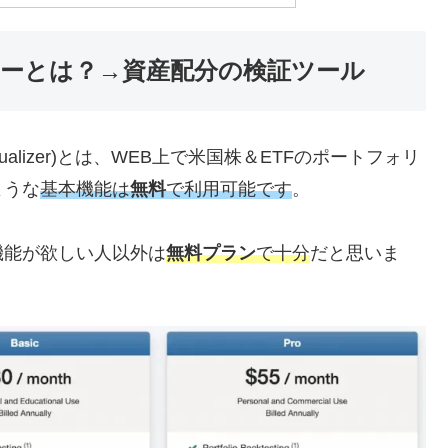
ーとは？→資産配分の検証ツール
io Visualizer)とは、WEB上で米国株＆ETFのポートフォリ
ような
基本機能は
無料
で利用可能です
。
機能が欲しい人以外は
無料プラン
で十分
だと思いま