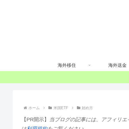
海外移住
海外送金
ホーム
米国ETF
始め方
【PR開示】
当ブログの記事には、アフィリエ
は
利用規約
をご覧ください。