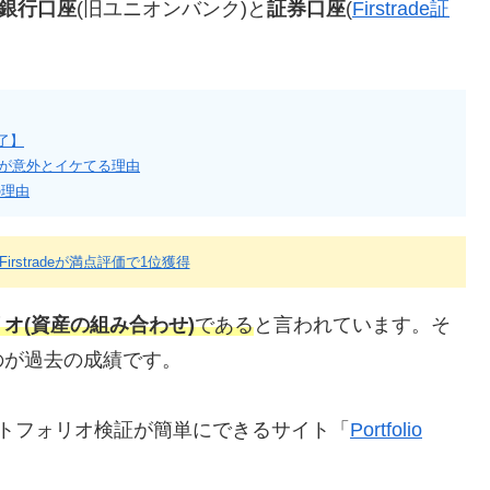
銀行口座
(旧ユニオンバンク)と
証券口座
(
Firstrade証
完了】
銀行が意外とイケてる理由
の理由
！Firstradeが満点評価で1位獲得
オ(資産の組み合わせ)
である
と言われています。そ
のが過去の成績です。
ートフォリオ検証が簡単にできるサイト「
Portfolio