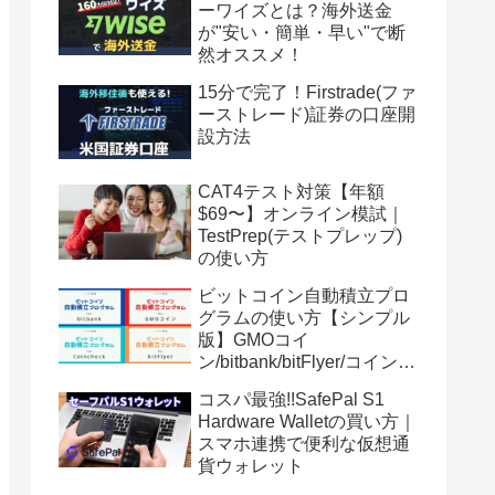
ーワイズとは？海外送金
が"安い・簡単・早い"で断
然オススメ！
15分で完了！Firstrade(ファ
ーストレード)証券の口座開
設方法
CAT4テスト対策【年額
$69〜】オンライン模試｜
TestPrep(テストプレップ)
の使い方
ビットコイン自動積立プロ
グラムの使い方【シンプル
版】GMOコイ
ン/bitbank/bitFlyer/コインチ
ェック
コスパ最強!!SafePal S1
Hardware Walletの買い方｜
スマホ連携で便利な仮想通
貨ウォレット