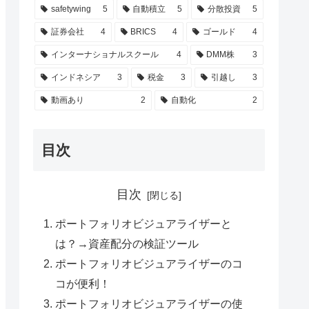
safetywing
5
自動積立
5
分散投資
5
証券会社
4
BRICS
4
ゴールド
4
インターナショナルスクール
4
DMM株
3
インドネシア
3
税金
3
引越し
3
動画あり
2
自動化
2
目次
目次
ポートフォリオビジュアライザーと
は？→資産配分の検証ツール
ポートフォリオビジュアライザーのコ
コが便利！
ポートフォリオビジュアライザーの使