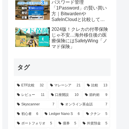
パスワード管理
「1Password」の賢い買い
方｜Bitwardenや
SafeInCloudと比較してみ
た
2024版！クレカの付帯保険
じゃ不安…海外移住後の医
療保険にはSafetyWing「ノ
マド保険」
タグ
ETF比較
32
マレーシア
21
比較
13
レビュー
11
口座開設
10
節約術
9
Skyscanner
7
オンライン英会話
7
初心者
6
Ledger Nano S
6
クチン
5
ポートフォリオ
5
債券
5
外貨預金
5