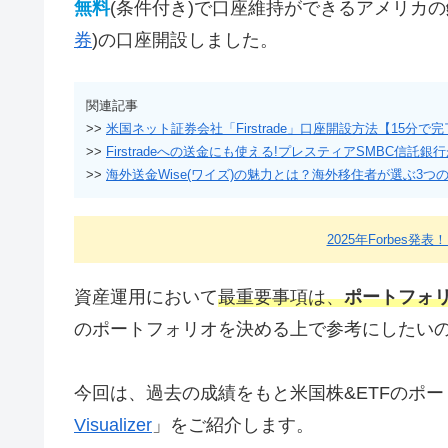
無料
(条件付き)で口座維持ができるアメリカの
券
)の口座開設しました。
関連記事
>>
米国ネット証券会社「Firstrade」口座開設方法【15分で
>>
Firstradeへの送金にも使える!プレスティアSMBC信託
>>
海外送金Wise(ワイズ)の魅力とは？海外移住者が選ぶ3つ
2025年Forbes発表
資産運用において
最重要事項は、
ポートフォリ
のポートフォリオを決める上で参考にしたい
今回は、過去の成績をもと米国株&ETFのポ
Visualizer
」をご紹介します。