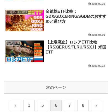
2026.02.16
金鉱株ETF比較：
コモディティETF
GDX/GDXJ/RING/SGDMのおすす
めと選び方
2026.08.01
【上場廃止】ロシアETF比較
地域別ETF
【RSX/ERUS/FLRU/RSXJ】米国
ETF
2023.02.12
次のページ
前
次
1
5
6
7
8