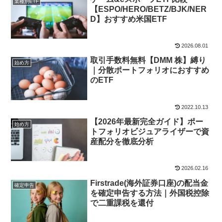
業種別ETF
【ESPO/HERO/BETZ/BJK/NER
D】おすすめ米国ETF
2026.08.01
取引手数料無料【DMM 株】縛り
始め方
｜分散ポートフォリオにおすすめ
のETF
2022.10.13
【2026年最新完全ガイド】ポー
始め方
トフォリオビジュアライザーで資
産配分を徹底分析
2026.02.16
Firstrade(海外証券口座)の配当金
確定申告
を確定申告する方法｜外国税控除
で二重課税を還付