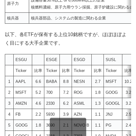
設備容量50%以上 or 6,000MW以上の企業
原子力
核燃料濃縮、原子力用ウラン採掘、原子炉建設に関わる企
核兵器
核兵器部品、システムの製造に関わる企業
以下、各ETFが保有する上位10銘柄ですが、ほぼほぼよ
く目にする大手企業です。
ESGU
ESGE
ESGD
SUSL
Ticker
比率
Ticker
比率
Ticker
比率
Ticker
比率
1
AAPL
6.6
BABA
8.8
NESN
2.7
MSFT
10.2
2
MSFT
5.2
700
7.2
ROG
1.8
GOOG
3.2
3
AMZN
4.6
2330
6.2
ASML
1.3
GOOGL
3.2
4
FB
2.2
5930
3.9
AZN
1.1
JNJ
2.5
5
GOOG
1.8
3690
2.1
NOVO B
1.1
PG
2.4