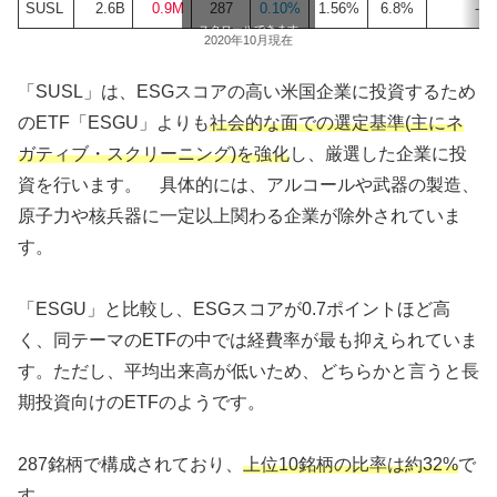
SUSL
2.6B
0.9M
287
0.10%
1.56%
6.8%
-%
スクロールできます
2020年10月現在
「SUSL」は、ESGスコアの高い米国企業に投資するため
のETF「ESGU」よりも
社会的な面での選定基準(主にネ
ガティブ・スクリーニング)を強化
し、厳選した企業に投
資を行います。 具体的には、アルコールや武器の製造、
原子力や核兵器に一定以上関わる企業が除外されていま
す。
「ESGU」と比較し、ESGスコアが0.7ポイントほど高
く、同テーマのETFの中では経費率が最も抑えられていま
す。ただし、平均出来高が低いため、どちらかと言うと長
期投資向けのETFのようです。
287銘柄で構成されており、
上位10銘柄の比率は約32%
で
す。