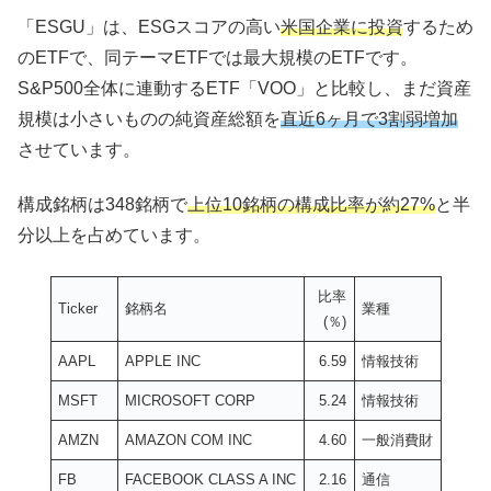
「ESGU」は、ESGスコアの高い
米国企業に投資
するため
のETFで、同テーマETFでは最大規模のETFです。
S&P500全体に連動するETF「VOO」と比較し、まだ資産
規模は小さいものの純資産総額を
直近6ヶ月で3割弱増加
させています。
構成銘柄は348銘柄で
上位10銘柄の構成比率が約27%
と半
分以上を占めています。
比率
Ticker
銘柄名
業種
(％)
AAPL
APPLE INC
6.59
情報技術
MSFT
MICROSOFT CORP
5.24
情報技術
AMZN
AMAZON COM INC
4.60
一般消費財
FB
FACEBOOK CLASS A INC
2.16
通信