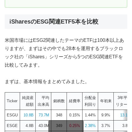
iSharesのESG関連ETF5本を比較
米国市場にはESG2関連したテーマのETFは100本以上あ
りますが、まずはその中でも28本を運用するブラックロ
ック社の「iShares」シリーズから5つのESG関連ETFを
比較してみます。
まずは、基本情報をまとめてみました。
純資産
平均
分配金
3年平均
Ticker
銘柄数
経費率
年初来
総額
出来高
利回り
リターン
ESGU
10.8B
73.7M
348
0.15%
1.44%
9.9%
13.1%
ESGE
4.8B
43.0M
349
0.25%
2.38%
3.7%
3.8%