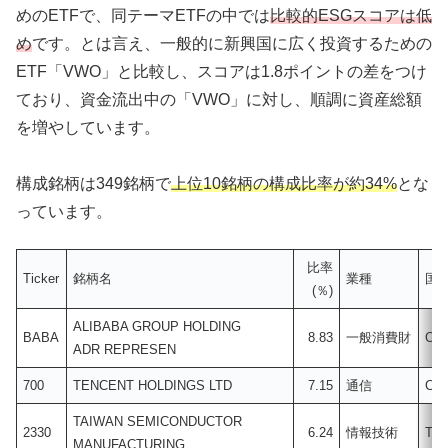
めのETFで、同テーマETFの中では
比較的ESGスコアは低
め
です。とは言え、一般的に新興国に広く投資するための
ETF「VWO」と比較し、スコアは1.8ポイントの差をつけ
ており、資金流出中の「VWO」に対し、順調に資産総額
を増やしています。
構成銘柄は349銘柄で
上位10銘柄の構成比率が約34%
とな
っています。
比率
Ticker
銘柄名
業種
国
(％)
ALIBABA GROUP HOLDING
BABA
8.83
一般消費財
Chi
ADR REPRESEN
700
TENCENT HOLDINGS LTD
7.15
通信
Chi
TAIWAN SEMICONDUCTOR
2330
6.24
情報技術
Tai
MANUFACTURING