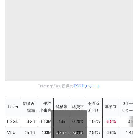
TradingView提供の
ESGDチャート
純資産
平均
分配金
3年平均
Ticker
銘柄数
経費率
年初来
総額
出来高
利回り
リターン
ESGD
3.2B
13.3M
485
0.20%
1.86%
-6.5%
0.8%
VEU
25.1B
133M
3,139
0.08%
2.54%
-3.6%
1.49%
スクロールできます