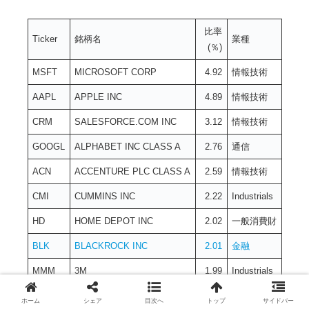
比率
Ticker
銘柄名
業種
(％)
MSFT
MICROSOFT CORP
4.92
情報技術
AAPL
APPLE INC
4.89
情報技術
CRM
SALESFORCE.COM INC
3.12
情報技術
GOOGL
ALPHABET INC CLASS A
2.76
通信
ACN
ACCENTURE PLC CLASS A
2.59
情報技術
CMI
CUMMINS INC
2.22
Industrials
HD
HOME DEPOT INC
2.02
一般消費財
BLK
BLACKROCK INC
2.01
金融
MMM
3M
1.99
Industrials
NVDA
NVIDIA CORP
1.93
情報技術
ホーム
シェア
目次へ
トップ
サイドバー