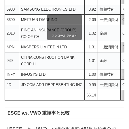
5930
SAMSUNG ELECTRONICS LTD
3.92
情報技術
Kor
3690
MEITUAN DIANPING
2.09
一般消費財
Chi
PING AN INSURANCE (GROUP)
2318
1.32
金融
Chi
スクロールできます
CO OF CH
NPN
NASPERS LIMITED N LTD
1.31
一般消費財
Sou
CHINA CONSTRUCTION BANK
939
1.01
金融
Chi
CORP H
INFY
INFOSYS LTD
1.00
情報技術
Indi
JD
JD.COM ADR REPRESENTING INC
0.99
一般消費財
Chi
66.14
ESGE v.s. VWO 重複率と比較