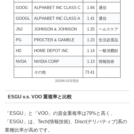
GOOG
ALPHABET INC CLASS C
1.84
通信
GOOGL
ALPHABET INC CLASS A
1.41
通信
JNJ
JOHNSON & JOHNSON
1.25
ヘルスケア
PG
PROCTER & GAMBLE
1.23
生活必需品
HD
HOME DEPOT INC
1.14
一般消費財
NVDA
NVIDIA CORP
1.13
情報技術
その他
73.41
2020年10月現在
ESGU v.s. VOO 重複率と比較
「ESGU」と「VOO」の資金重複率は79%と高く、
「ESGU」は、Tech(情報技術)、Discr(デリバティブ)系の
業種比率が高めです。