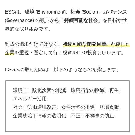
ESGは、
環境
(
E
nvironment)、
社会
(
S
ocial)、
ガバナンス
(
G
overnance) の観点から「
持続可能な社会」
を目指す世
界的な取り組みです。
利益の追求だけではなく、
持続可能な開発目標
に配慮した
企業
を重視・選定して行う投資をESG投資といいます。
ESGへの取り組みは、以下のようなものを指します。
環境｜二酸化炭素の削減、環境汚染の削減、再生
エネルギー活用
社会｜労働環境改善、女性活躍の推進、地域貢献
企業統治｜情報の透明化、不正・不祥事の防止