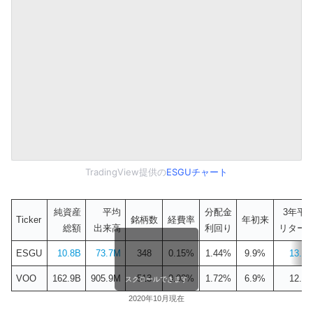
TradingView提供の
ESGUチャート
純資産
平均
分配金
3年平
Ticker
銘柄数
経費率
年初来
総額
出来高
利回り
リター
ESGU
10.8B
73.7M
348
0.15%
1.44%
9.9%
13.1
VOO
162.9B
905.9M
513
0.03%
1.72%
6.9%
12.1
スクロールできます
2020年10月現在