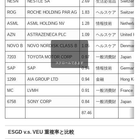
NESN
NESTLE SA
2.69
生活必需品
Switzerla
ROG
ROCHE HOLDING PAR AG
1.83
ヘルスケア
Switzerla
ASML
ASML HOLDING NV
1.28
情報技術
Netherlan
AZN
ASTRAZENECA PLC
1.09
ヘルスケア
United Ki
NOVO B
NOVO NORDISK CLASS B
1.05
ヘルスケア
Denmark
7203
TOYOTA MOTOR CORP
0.97
一般消費財
Japan
スクロールできます
SAP
SAP
0.94
情報技術
Germany
1299
AIA GROUP LTD
0.94
金融
Hong Kon
MC
LVMH
0.91
一般消費財
France
6758
SONY CORP
0.84
一般消費財
Japan
87.46
ESGD v.s. VEU 重複率と比較