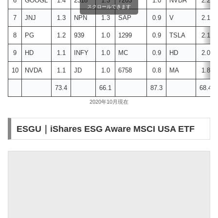
6
GOOGL
1.4
2318
1.3
7203
1.0
NVDA
2.2
スクロールできます
7
JNJ
1.3
NPN
1.3
SAP
0.9
V
2.1
8
PG
1.2
939
1.0
1299
0.9
TSLA
2.1
9
HD
1.1
INFY
1.0
MC
0.9
HD
2.0
10
NVDA
1.1
JD
1.0
6758
0.8
MA
1.8
73.4
66.1
87.3
68.4
2020年10月現在
ESGU｜iShares ESG Aware MSCI USA ETF