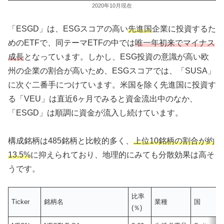
2020年10月現在
「ESGD」は、ESGスコアの高い
先進国
企業に投資するた
めのETFで、同テーマETFの中では
唯一年初来でマイナス
成長
となっています。しかし、ESG投資の意識が高い欧
州の企業の割合が高いため、ESGスコアでは、「SUSA」
に次ぐ二番手につけています。米国を除く先進国に投資す
る「VEU」は直近6ヶ月でみると資金流出中のなか、
「ESGD」は順調に資金が流入し続けています。
構成銘柄は485銘柄と比較的多く、
上位10銘柄の割合が約
13.5%
に抑えられており、地理的にみても分散効果は高そ
うです。
比率
Ticker
銘柄名
業種
国
(％)