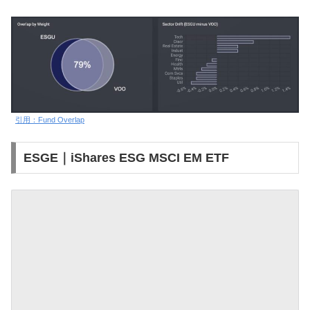
引用：Fund Overlap
ESGE｜iShares ESG MSCI EM ETF