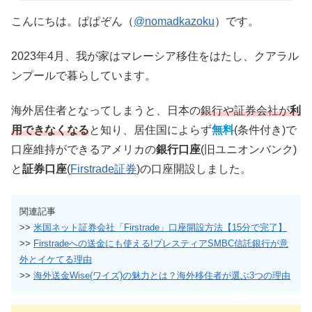
こんにちは。ぱぱぞん（
@nomadkazoku
）です。
2023年4月、我が家はマレーシア移住をはたし、クアラル
ンプールで暮らしています。
海外居住者となってしまうと、日本の
銀行や証券会社が
利
用できなくなる
と知り、居住国によらず
無料
(条件付き)で
口座維持ができるアメリカの
銀行口座
(旧ユニオンバンク)
と
証券口座
(
Firstrade証券
)の口座開設しました。
関連記事
>>
米国ネット証券会社「Firstrade」口座開設方法【15分で完了】
>>
Firstradeへの送金にも使える!プレスティアSMBC信託銀行が意
外とイケてる理由
>>
海外送金Wise(ワイズ)の魅力とは？海外移住者が選ぶ3つの理由