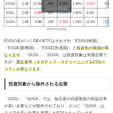
ESGD
3.2B
13.3M
485
0.20%
1.86%
-6.5%
0.8%
スクロールできます
SUSL
2.6B
0.9M
287
0.10%
1.56%
6.8%
-%
SUSA
1.8B
8.8M
158
0.25%
1.29%
12.9%
13.5%
2020年10月現在
ESGの名がつく3本のETFはそれぞれ「ESGU(米国)」
「ESGE(新興国)」「ESGD(先進国)」と
投資先の地域が異
なります
。「SUSL」「SUSA」は投資対象は米国企業で
すが、
選定基準（ネガティブ・スクリーニング＆ESGス
コア）が異なります
。
投資対象から除外される企業
「SUSL」「SUSA」では、核兵器や武器製造の収益比率
が高い企業などが除外されており、さらに「SUSA」は、
スコアの高い企業を厳選したETFとなっています。