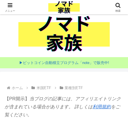
家族で目指す海外移住
メニュー
検索
▶ビットコイン自動積立プログラム「note」で販売中!
ホーム
米国ETF
業種別ETF
【PR開示】
当ブログの記事には、アフィリエイトリンク
が含まれている場合があります。 詳しくは
利用規約
をご
覧ください。