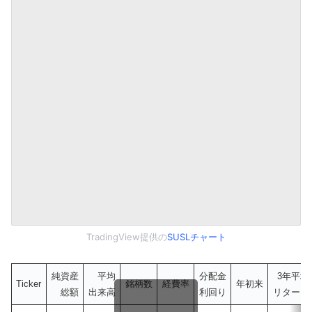
TradingView提供の
SUSLチャート
純資産
平均
分配金
3年平均
Ticker
銘柄数
経費率
年初来
総額
出来高
利回り
リターン