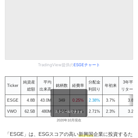
TradingView提供の
ESGEチャート
純資産
平均
分配金
3年平均
Ticker
銘柄数
経費率
年初来
総額
出来高
利回り
リターン
ESGE
4.8B
43.0M
349
0.25%
2.38%
3.7%
3.8%
VWO
62.5B
480M
4,044
0.10%
2.71%
2.3%
3.2%
スクロールできます
2020年10月現在
「ESGE」は、ESGスコアの高い
新興国
企業に投資するた