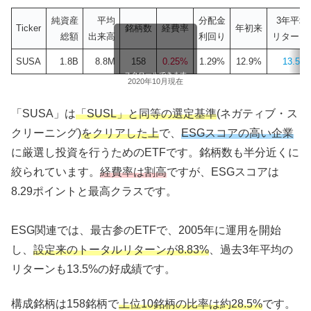
純資産
平均
分配金
3年平均
Ticker
銘柄数
経費率
年初来
総額
出来高
利回り
リターン
SUSA
1.8B
8.8M
158
0.25%
1.29%
12.9%
13.5%
スクロールできます
2020年10月現在
「SUSA」は
「SUSL」と同等の選定基準
(ネガティブ・ス
クリーニング)
をクリアした上
で、
ESGスコアの高い企業
に厳選し投資を行うためのETFです。銘柄数も半分近くに
絞られています。
経費率は割高
ですが、ESGスコアは
8.29ポイントと最高クラスです。
ESG関連では、最古参のETFで、2005年に運用を開始
し、
設定来のトータルリターンが8.83%
、過去3年平均の
リターンも13.5%の好成績です。
構成銘柄は158銘柄で
上位10銘柄の比率は約28.5%
です。