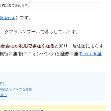
は
約10分
で読めます。
kazoku
）です。
たし、クアラルンプールで暮らしています。
証券会社が
利用できなくなる
と知り、居住国によらず
銀行口座
(旧ユニオンバンク)と
証券口座
(
Firstrade証
完了】
銀行が意外とイケてる理由
の理由