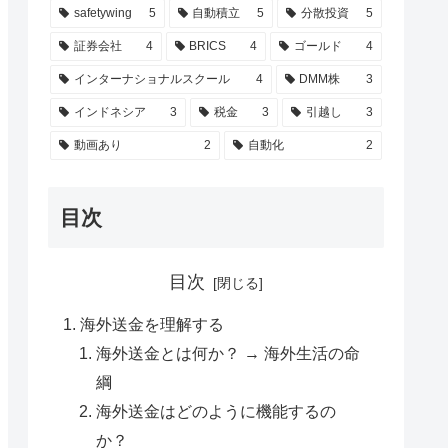
safetywing
5
自動積立
5
分散投資
5
証券会社
4
BRICS
4
ゴールド
4
インターナショナルスクール
4
DMM株
3
インドネシア
3
税金
3
引越し
3
動画あり
2
自動化
2
目次
目次
海外送金を理解する
海外送金とは何か？ → 海外生活の命
綱
海外送金はどのように機能するの
か？