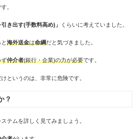
です。
引き出す(手数料高め)」
くらいに考えていました。
ると
海外送金
は
命綱
だと気づきました。
必ず
仲介者
(銀行・企業)の力が必要
です。
だけというのは、非常に危険です。
か？
システムを詳しく見てみましょう。
仲介者
がいます。