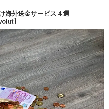
け海外送金サービス４選
volut】