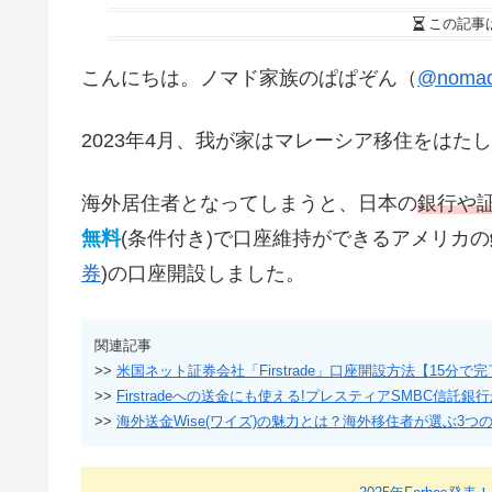
この記事
こんにちは。ノマド家族のぱぱぞん（
@nomad
2023年4月、我が家はマレーシア移住をは
海外居住者となってしまうと、日本の
銀行や
無料
(条件付き)で口座維持ができるアメリカの
券
)の口座開設しました。
関連記事
>>
米国ネット証券会社「Firstrade」口座開設方法【15分で
>>
Firstradeへの送金にも使える!プレスティアSMBC信託
>>
海外送金Wise(ワイズ)の魅力とは？海外移住者が選ぶ3つ