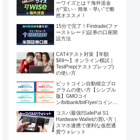
ーワイズとは？海外送金
が"安い・簡単・早い"で断
然オススメ！
15分で完了！Firstrade(ファ
ーストレード)証券の口座開
設方法
CAT4テスト対策【年額
$69〜】オンライン模試｜
TestPrep(テストプレップ)
の使い方
ビットコイン自動積立プロ
グラムの使い方【シンプル
版】GMOコイ
ン/bitbank/bitFlyer/コインチ
ェック
コスパ最強!!SafePal S1
Hardware Walletの買い方｜
スマホ連携で便利な仮想通
貨ウォレット