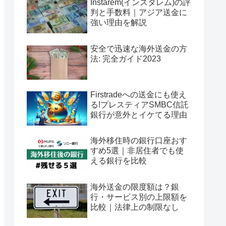
Instarem(インスタレム)の評
判と手数料｜アジア送金に
強い理由を解説
安全で迅速な海外送金の方
法: 完全ガイド2023
Firstradeへの送金にも使え
る!プレスティアSMBC信託
銀行が意外とイケてる理由
海外移住時の銀行口座おす
すめ5選｜非居住者でも使
える銀行を比較
海外送金の限度額は？銀
行・サービス別の上限額を
比較｜法律上の制限なし