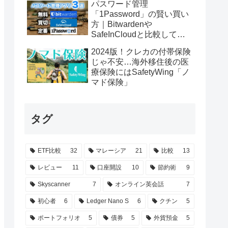
パスワード管理
「1Password」の賢い買い
方｜Bitwardenや
SafeInCloudと比較してみ
た
2024版！クレカの付帯保険
じゃ不安…海外移住後の医
療保険にはSafetyWing「ノ
マド保険」
タグ
ETF比較
32
マレーシア
21
比較
13
レビュー
11
口座開設
10
節約術
9
Skyscanner
7
オンライン英会話
7
初心者
6
Ledger Nano S
6
クチン
5
ポートフォリオ
5
債券
5
外貨預金
5