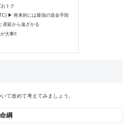
えばおトク
BTC) ▶ 将来的には最強の送金手段
欺と遅延から遠ざかる
大事!!
ついて改めて考えてみましょう。
の命綱